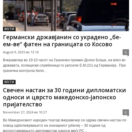
ВЕСТИ
Германски државјанин со украдено „бе-
ем-ве“ фатен на границата со Косово
August 9, 2025 во 13:16
0
Вчеравечер во 19:10 часот на Граничен премин Долно Блаце, на влез во
државата, полициски службеници го уапсиле Е.М.(31) од Германија . При
гранична контрола било...
ВЕСТИ
Свечен настан за 30 години дипломатски
односи и цврсто македонско-јапонско
пријателство
November 27, 2024 во 10:27
0
Во Македонскиот народен театар вчеравечер се одржа свечен настан по
повод одбележувањето на значајниот јубилеј – 30 години од
воспоставувањето дипломатски односи меѓу РС...