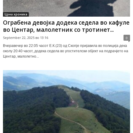
Црна хроника
Ограбена девојка додека седела во кафуле
во Центар, малолетник со тротинет...
September 22, 2025 во 13:16
0
Вчеравечер во 22:05 часот Е.К.(23) од Скопје пријавила во полиција дека
околу 20:40 часот, додека седела во угостителски објект на подрачјето на
Центар, малолетно...