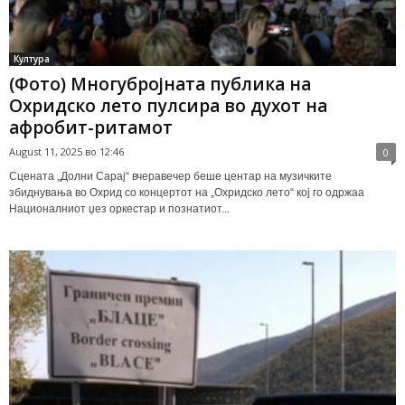
Култура
(Фото) Многубројната публика на
Охридско лето пулсира во духот на
афробит-ритамот
August 11, 2025 во 12:46
0
Сцената „Долни Сарај“ вчеравечер беше центар на музичките
збиднувања во Охрид со концертот на „Охридско лето“ кој го одржаа
Националниот џез оркестар и познатиот...