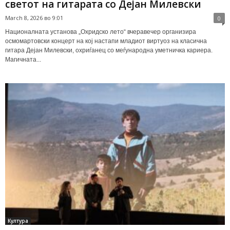
светот на гитарата со Дејан Милевски
March 8, 2026 во 9:01
0
Националната установа „Охридско лето“ вчеравечер организира
осмомартовски концерт на кој настапи младиот виртуоз на класична
гитара Дејан Милевски, охриѓанец со меѓународна уметничка кариера.
Магичната...
Култура