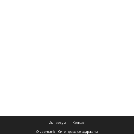
Импресум
Контакт
© zoom.mk - Сите права се задржани