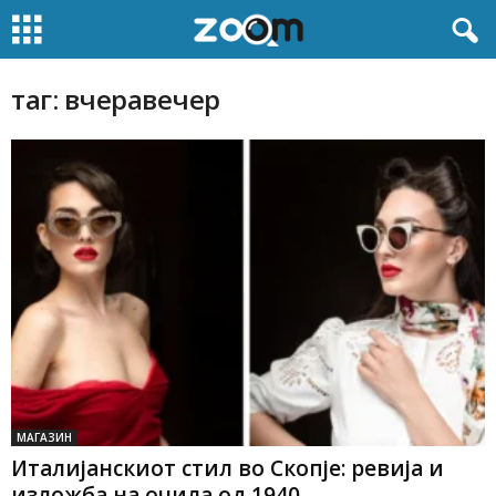
таг: вчеравечер
МАГАЗИН
Италијанскиот стил во Скопје: ревија и
изложба на очила од 1940...