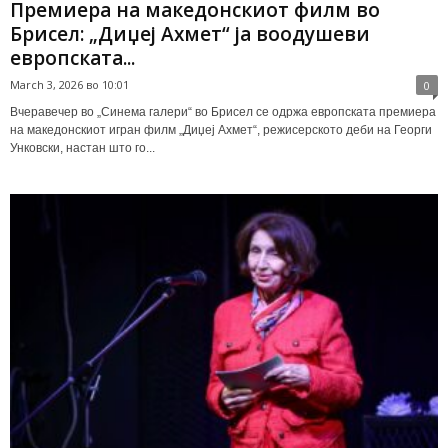
Премиера на македонскиот филм во
Брисел: „Диџеј Ахмет“ ја воодушеви
европската...
March 3, 2026 во 10:01
0
Вчеравечер во „Синема галери“ во Брисел се одржа европската премиера
на македонскиот игран филм „Диџеј Ахмет“, режисерското деби на Георги
Унковски, настан што го...