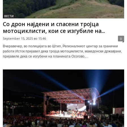
ВЕСТИ
Со дрон најдени и спасени тројца
мотоциклисти, кои се изгубиле на...
September 15, 2025 во 15:46
0
Вчеравечер, во полицијата во Штип, Регионалниот центар за гранични
работи Исток пријавил дека тројца мотоциклисти, македонски државјани,
пријавиле дека се изгубени на планината Осогово,...