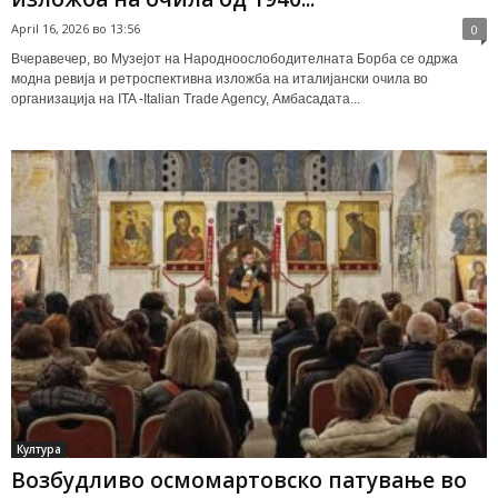
April 16, 2026 во 13:56
0
Вчеравечер, во Музејот на Народноослободителната Борба се одржа
модна ревија и ретроспективна изложба на италијански очила во
организација на ITA -Italian Trade Agency, Амбасадата...
Култура
Возбудливо осмомартовско патување во