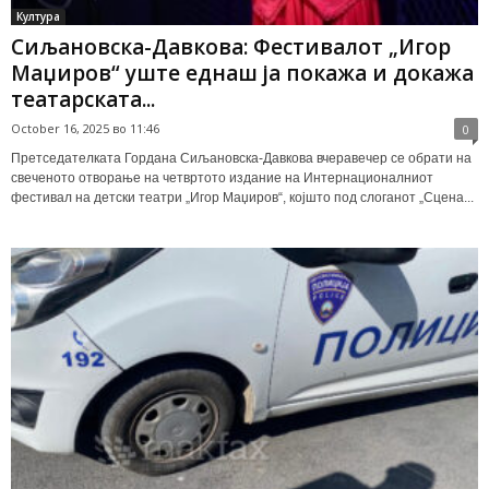
Култура
Сиљановска-Давкова: Фестивалот „Игор
Маџиров“ уште еднаш ја покажа и докажа
театарската...
October 16, 2025 во 11:46
0
Претседателката Гордана Сиљановска-Давкова вчеравечер се обрати на
свеченото отворање на четвртото издание на Интернационалниот
фестивал на детски театри „Игор Маџиров“, којшто под слоганот „Сцена...