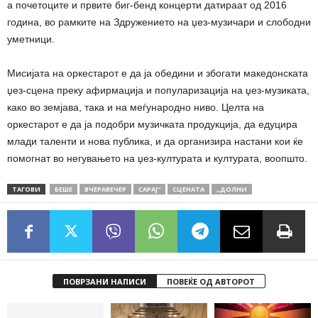
а почетоците и првите биг-бенд концерти датираат од 2016
година, во рамките на Здружението на џез-музичари и слободни
уметници.
Мисијата на оркестарот е да ја обедини и збогати македонската
џез-сцена преку афирмација и популаризација на џез-музиката,
како во земјава, така и на меѓународно ниво. Целта на
оркестарот е да ја подобри музичката продукција, да едуцира
млади таленти и нова публика, и да организира настани кои ќе
помогнат во негувањето на џез-културата и културата, воопшто.
ТАГОВИ
БЕШЕ
ВЧЕРАВЕЧЕР
САРАЈ“
СЦЕНАТА
„ДОЛНИ
ПОВРЗАНИ НАПИСИ
ПОВЕЌЕ ОД АВТОРОТ