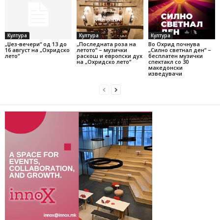
Култура
Култура
Култура
„Џез-вечери“ од 13 до
„Последната роза на
Во Охрид почнува
16 август на „Охридско
летото“ – музички
„Силно светнал ден“ –
лето“
раскош и европски дух
бесплатен музички
на „Охридско лето“
спектакл со 30
македонски
изведувачи