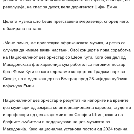
револуцуја, на спас за духот, вели диригентот Џијан Емин.
Целата музика што беше претставена вчеравечер, според него,
е базирана на танц.
-Мене лично, ме привлекува африканската музика, и ретко се
случува да имаме вакви настани. Овој концерт е прва соработка
на Националниот џез оркестар со Шеон Кути. Кога бев дел од
Македонската филхармонија сум работел со неговиот постар
брат Феми Кути со кого одржавме концерт во Градски парк во
Скопје, но и еден концерт во Белград пред 25-илјадна публика,
појаснува Емин.
Националниот џез оркестар е резултат на напорите на врвните
џез-музичари од земјава со интернационална кариера, студенти
и професори од џез-академиите во Скопје и Штип, како и на
бројните љубители и поддржувачи на џез-музиката во
Македонија. Како национална установа постои од 2024 година,