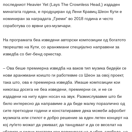
последниот Heavier Yet (Lays The Crownless Head,) издаден
минатата година, е продуциран од Лени Кравиц.Шеон Кути е
номиниран за наградата „Греми“ во 2018 година и често
соработува со врвни џез-музичари.
На програмата беа изведени авторски композиции од богатото
творештво на Кути, со аранжмани специјално направени за
изведба со биг-бенд оркестар.
– Ова беше премиерна изведба на ваков тип музика бидејќи се
нови аранжмани коишто ги работевме со Шеон за овој проект,
така што, ова е премиерна изведба. Имаше композиции кои
никогаш досега не беа изведени, премиерни се, и не се
издадени на ниту еден носач на звук. Размислувавме што би
било интересно да направиме а да биде малку поразлично од
сите претходни години и констатиравме дека можеби афробит
музиката или стилот е добро решение за еден летен концерт на
кој луѓето можат да уживаат, да танцуваат и да се веселат на
убавите и силни текстови кои повикуваат на љубов, слобода, на