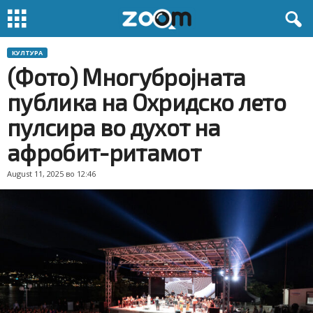
КУЛТУРА
(Фото) Многубројната
публика на Охридско лето
пулсира во духот на
афробит-ритамот
August 11, 2025 во 12:46