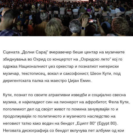
Сцената „Долни Сарај“ вчеравечер беше центар на музичките
збиднувања во Охрид со концертот на „Охридско лето“ кој го
одржаа Националниот џез оркестар и познатиот нигериски
музичар, текстописец, вокал и саксофонист, Шеон Кути, под
диригентската палка на маестро Џијан Емин.
Кути, познат по своите атрактивни изведби и социјално свесна
музика, е најмладиот син на пионерот на афробитот, Фела Кути,
поголемиот дел од својот живот го помина зачувувајќи го и
продолжувајќи го политичкото и музичкото наследство на
неговиот татко како водач на бендот „Еџипт 80“ (Egypt 80).
Неговата дискографија со бендот вклучува пет албуми од кои