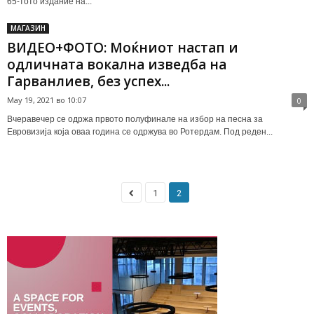
65-тото издание на...
МАГАЗИН
ВИДЕО+ФОТО: Моќниот настап и
одличната вокална изведба на
Гарванлиев, без успех...
May 19, 2021 во 10:07
0
Вчеравечер се одржа првото полуфинале на избор на песна за
Евровизија која оваа година се одржува во Ротердам. Под реден...
1
2