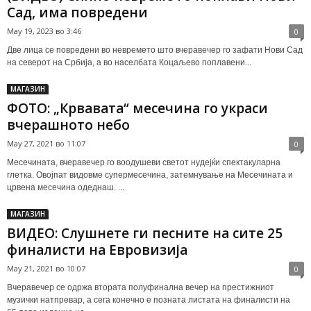
Сад, има повредени
May 19, 2023 во 3:46
0
Две лица се повредени во невремето што вчеравечер го зафати Нови Сад
на северот на Србија, а во населбата Коцаљево поплавени...
МАГАЗИН
ФОТО: „Крвавата“ месечина го украси
вчерашното небо
May 27, 2021 во 11:07
0
Месечината, вчеравечер го воодушеви светот нудејќи спектакуларна
глетка. Овојпат видовме супермесечина, затемнување на Месечината и
црвена месечина одеднаш. ...
МАГАЗИН
ВИДЕО: Слушнете ги песните на сите 25
финалисти на Евровизија
May 21, 2021 во 10:07
0
Вчеравечер се одржа втората полуфинална вечер на престижниот
музички натпревар, а сега конечно е позната листата на финалисти на