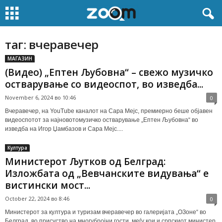
таг: вчеравечер
МАГАЗИН
(Видео) „Ептен Љубовна“ – свежо музичко
остварување со видеоспот, во изведба...
November 6, 2024 во 10:46
0
Вчеравечер, на YouTube каналот на Сара Мејс, премиерно беше објавен
видеоспотот за најновотомузичко остварување „Ептен Љубовна“ во
изведба на Игор Џамбазов и Сара Мејс....
Култура
Министерот Љутков од Белград:
Изложбата од „Вевчанските видувања“ е
вистински мост...
October 22, 2024 во 8:46
0
Министерот за култура и туризам вчеравечер во галеријата „ОЗоне“ во
Белград, во присуство на многубројни гости, меѓу кои и српскиот министер