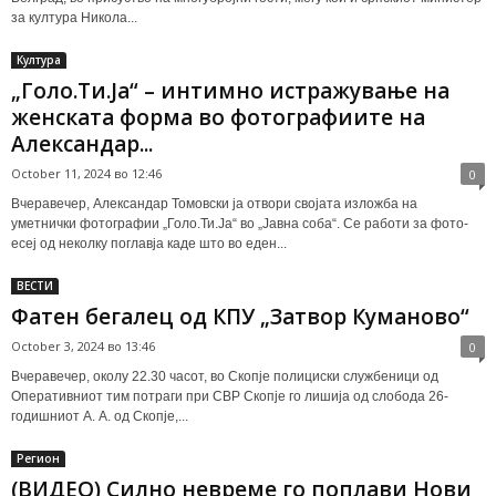
за култура Никола...
Култура
„Голо.Ти.Ја“ – интимно истражување на
женската форма во фотографиите на
Александар...
October 11, 2024 во 12:46
0
Вчеравечер, Александар Томовски ја отвори својата изложба на
уметнички фотографии „Голо.Ти.Ја“ во „Јавна соба“. Се работи за фото-
есеј од неколку поглавја каде што во еден...
ВЕСТИ
Фатен бегалец од КПУ „Затвор Куманово“
October 3, 2024 во 13:46
0
Вчеравечер, околу 22.30 часот, во Скопје полициски службеници од
Оперативниот тим потраги при СВР Скопје го лишија од слобода 26-
годишниот А. А. од Скопје,...
Регион
(ВИДЕО) Силно невреме го поплави Нови