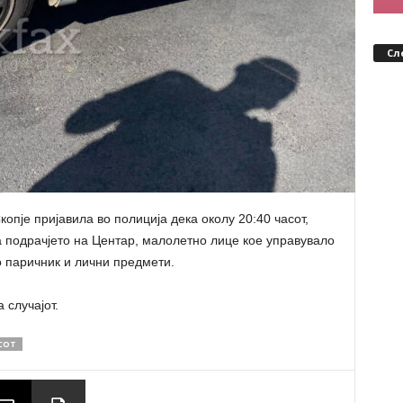
Сл
копје пријавила во полиција дека околу 20:40 часот,
на подрачјето на Центар, малолетно лице кое управувало
 паричник и лични предмети.
 случајот.
СОТ