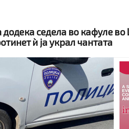
 додека седела во кафуле во 
отинет ѝ ја украл чантата