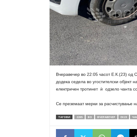
Вчеравечер во 22:05 часот Е.К.(23) од С
додека седела во угостителски објект 
електричен тротинет ѝ одзело чанта со
Се преземаат мерки за расчистување на
ТАГОВИ
2205
ВО
ВЧЕРАВЕЧЕР
ЕК23
ЧА