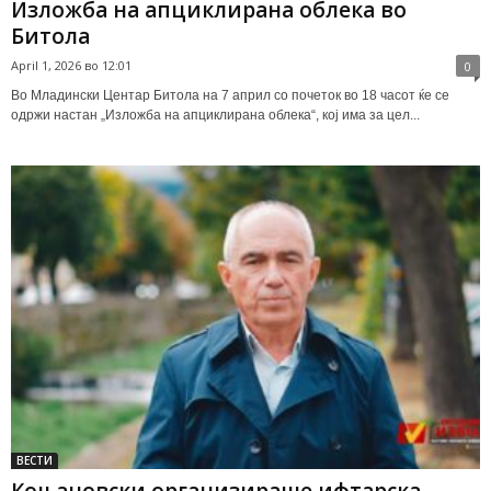
Изложба на апциклирана облека во
Битола
April 1, 2026 во 12:01
0
Во Младински Центар Битола на 7 април со почеток во 18 часот ќе се
одржи настан „Изложба на апциклирана облека“, кој има за цел...
ВЕСТИ