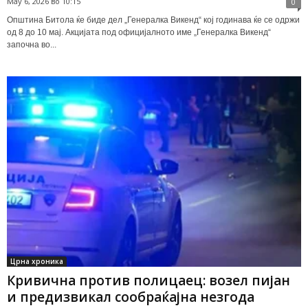
May 6, 2026 во 10:15
0
Општина Битола ќе биде дел „Генералка Викенд“ кој годинава ќе се одржи
од 8 до 10 мај. Акцијата под официјалното име „Генералка Викенд“
започна во...
Црна хроника
Кривична против полицаец: возел пијан
и предизвикал сообраќајна незгода