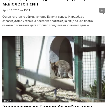
малолетен син
April 15, 2026 во 15:21
0
Основното јавно обвинителство Битола донесе Наредба за
спроведување истражна постапка против едно лице за кое постои
основано сомнение дека сторило продолжени кривични дела –...
ВЕСТИ