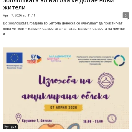
Зоолошката во Битола ќе добие нови
жители
April 7, 2026 во 11:11
0
Во зоолошката градина во Битола денеска се очекуваат да пристигнат
нови жители – мајмуни од врстата на патас, мајмуни од врста на лемури
и...
Култура