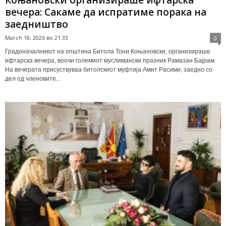
Коњановски организираше ифтарска
вечера: Сакаме да испратиме порака на
заедништво
March 18, 2026 во 21:33
0
Градоначалникот на општина Битола Тони Коњановски, организираше
ифтарска вечера, воочи големиот муслимански празник Рамазан Бајрам.
На вечерата присуствуваа битолскиот муфтија Амит Расими, заедно со
дел од членовите...