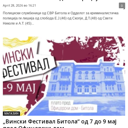
April 28, 2026 во 16:21
0
Полициски службеници од СВР Битола и Одделот за криминалистичка
полиција ги лишија од слобода Е.Ј.(46) од Скопје, Д.Т.(48) од Свети
Николе и А.Т. (45)...
МАГАЗИН
„Вински Фестивал Битола“ од 7 до 9 мај