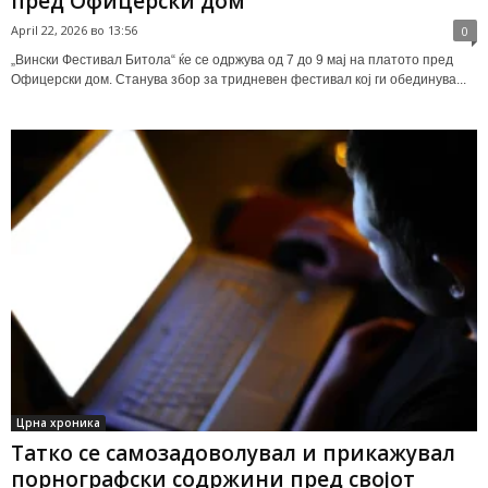
пред Офицерски дом
April 22, 2026 во 13:56
0
„Вински Фестивал Битола“ ќе се одржува од 7 до 9 мај на платото пред
Офицерски дом. Станува збор за тридневен фестивал кој ги обединува...
Црна хроника
Татко се самозадоволувал и прикажувал
порнографски содржини пред својот