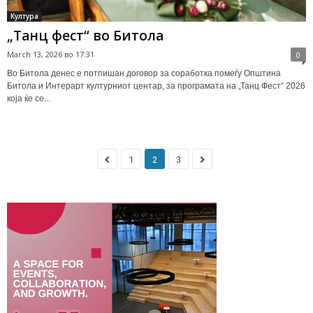
Култура
„Танц фест“ во Битола
March 13, 2026 во 17:31
0
Во Битола денес е потпишан договор за соработка помеѓу Општина
Битола и Интерарт културниот центар, за програмата на „Танц Фест“ 2026
која ќе се...
1
2
3