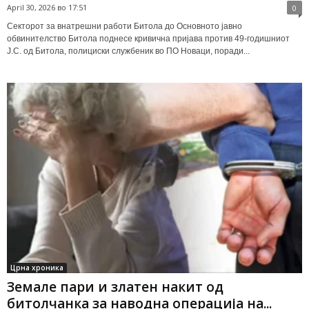
April 30, 2026 во 17:51
0
Секторот за внатрешни работи Битола до Основното јавно
обвинителство Битола поднесе кривична пријава против 49-годишниот
Ј.С. од Битола, полициски службеник во ПО Новаци, поради...
Црна хроника
Земале пари и златен накит од
битолчанка за наводна операција на...