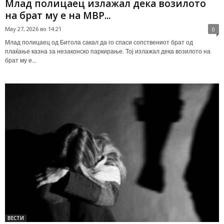
Млад полицаец излажал дека возилото
на брат му е на МВР...
May 27, 2026 во 14:21
0
Млад полицаец од Битола сакал да го спаси сопствениот брат од
плаќање казна за незаконско паркирање. Тој излажал дека возилото на
брат му е...
ВЕСТИ