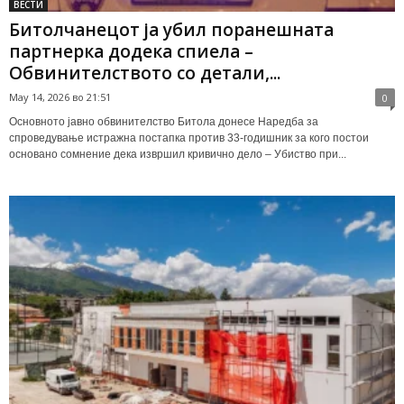
ВЕСТИ
Битолчанецот ја убил поранешната
партнерка додека спиела –
Обвинителството со детали,...
May 14, 2026 во 21:51
0
Основното јавно обвинителство Битола донесе Наредба за
спроведување истражна постапка против 33-годишник за кого постои
основано сомнение дека извршил кривично дело – Убиство при...