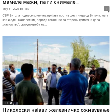
мамеле мажи, па ги снимале...
May 31, 2026 во 18:21
0
СВР Битола поднесе кривична пријава против шест лица од Битола, меѓу
кои и еден малолетник, поради сомнение за сторени кривични дела
„насилство“, „злоупотреба на...
ВЕСТИ
Николоски најави железничко оживување