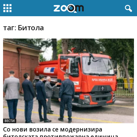
таг: Битола
ВЕСТИ
Со нови возила се модернизира
битолската противпожарна единица