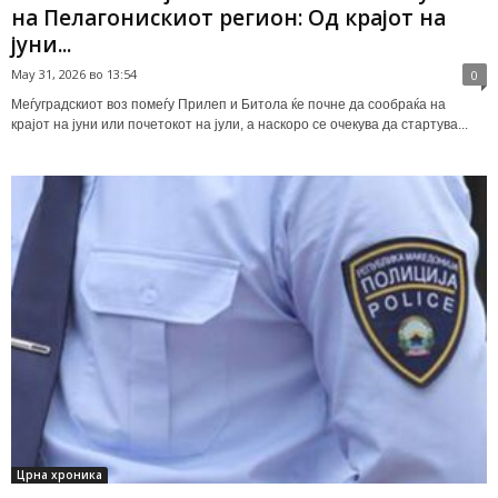
на Пелагонискиот регион: Од крајот на
јуни...
May 31, 2026 во 13:54
0
Меѓуградскиот воз помеѓу Прилеп и Битола ќе почне да сообраќа на
крајот на јуни или почетокот на јули, а наскоро се очекува да стартува...
Црна хроника