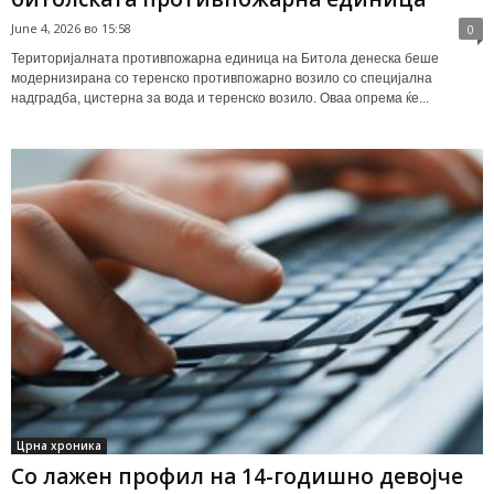
June 4, 2026 во 15:58
0
Територијалната противпожарна единица на Битола денеска беше
модернизирана со теренско противпожарно возило со специјална
надградба, цистерна за вода и теренско возило. Оваа опрема ќе...
Црна хроника
Со лажен профил на 14-годишно девојче