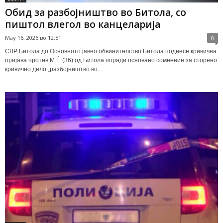
Обид за разбојништво во Битола, со
пиштол влегол во канцеларија
May 16, 2026 во 12:51
0
СВР Битола до Основното јавно обвинителство Битола поднесе кривична
пријава против М.Ѓ. (36) од Битола поради основано сомнение за сторено
кривично дело „разбојништво во...