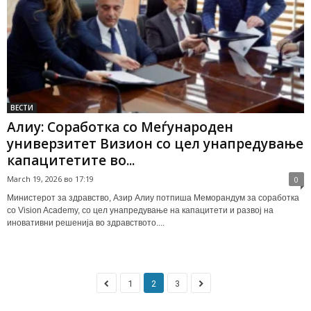
ВЕСТИ
Алиу: Соработка со Меѓународен
универзитет Визион со цел унапредување
капацитетите во...
March 19, 2026 во 17:19
0
Министерот за здравство, Азир Алиу потпиша Меморандум за соработка
со Vision Academy, со цел унапредување на капацитети и развој на
иновативни решенија во здравството....
1
2
3