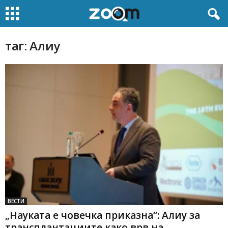
таг: Алиу
ВЕСТИ
„Науката е човечка приказна“: Алиу за
трансплантациите како врв на