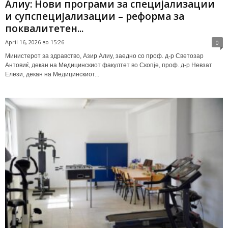
Алиу: Нови програми за специјализации
и супспецијализации – реформа за
поквалитетен...
April 16, 2026 во 15:26
0
Министерот за здравство, Азир Алиу, заедно со проф. д-р Светозар
Антовиќ, декан на Медицинскиот факултет во Скопје, проф. д-р Невзат
Елези, декан на Медицинскиот...