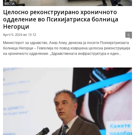
ВЕСТИ
Целосно реконструирано хроничното
одделение во Психијатриска болница
Негорци
April 9, 2026 во 13:12
0
Министерот за здравство, Азир Алиу, денеска ја посети Психијатриската
болница Негорци – Гевгелија по повод извршена целосна реконструкција
на хроничното одделение. „Здравствената инфраструктура е еден...