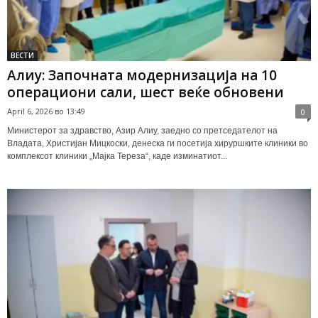
ВЕСТИ
Алиу: Започната модернизација на 10
операциони сали, шест веќе обновени
April 6, 2026 во 13:49
0
Министерот за здравство, Азир Алиу, заедно со претседателот на
Владата, Христијан Мицкоски, денеска ги посетија хируршките клиники во
комплексот клиники „Мајка Тереза“, каде изминатиот...