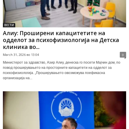
ВЕСТИ
Алиу: Проширени капацитетите на
одделот за психофизиологија на Детска
клиника во...
March 31, 2026 во 13:04
0
Министерот за здравство, Азир Алиу, денеска го посети Мајчин дом, по
повод проширувањето на просторните капацитети на одделот за
психофизиологија. „Проширувањето овозможува поефикасна
организација на...