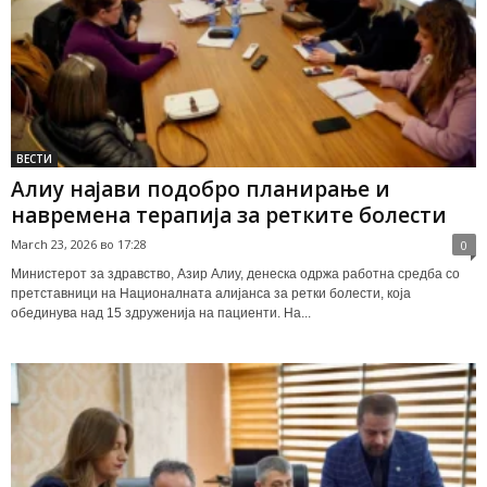
ВЕСТИ
Алиу најави подобро планирање и
навремена терапија за ретките болести
March 23, 2026 во 17:28
0
Министерот за здравство, Азир Алиу, денеска одржа работна средба со
претставници на Националната алијанса за ретки болести, која
обединува над 15 здруженија на пациенти. На...