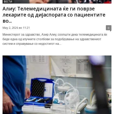
ВЕСТИ
Алиу: Телемедицината ќе ги поврзе
лекарите од дијаспората со пациентите
во...
May 2, 2026 во 11:21
0
Министерот за здравство, Азир Алиу, соопшти дека телемедицината ќе
биде една од клучните столбови за подобрување на здравствениот
систем и справување со недостигот на...