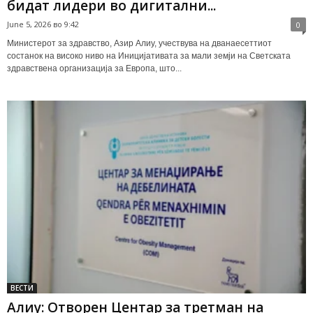
бидат лидери во дигитални...
June 5, 2026 во 9:42
0
Министерот за здравство, Азир Алиу, учествува на дванаесеттиот
состанок на високо ниво на Иницијативата за мали земји на Светската
здравствена организација за Европа, што...
ВЕСТИ
Алиу: Отворен Центар за третман на