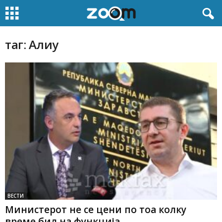
таг: Алиу
ВЕСТИ
Министерот не се цени по тоа колку
време бил на функција...