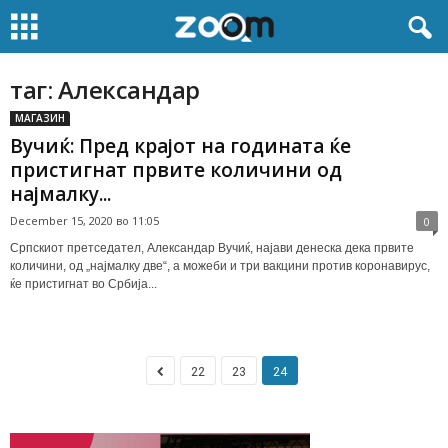
таг: Александар
МАГАЗИН
Вучиќ: Пред крајот на годината ќе
пристигнат првите количини од
најмалку...
December 15, 2020 во 11:05
0
Српскиот претседател, Александар Вучиќ, најави денеска дека првите
количини, од „најмалку две“, а можеби и три вакцини против коронавирус,
ќе пристигнат во Србија...
22
23
24