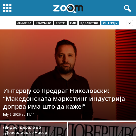
AНАЛИЗА
KОЛУМНИ
ВЕСТИ
ГИК
ЗДРАВСТВО
ИНТЕРВЈУ
Интервју со Предраг Николовски:
“Македонската маркетинг индустрија
допрва има што да каже!”
July 3, 2026 во 11:11
(Видео) Дерала во
„Доверливо со Насер