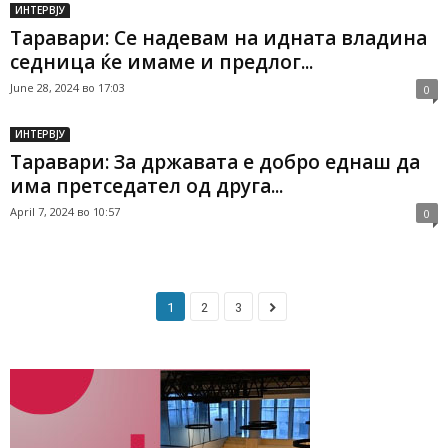
ИНТЕРВЈУ
Таравари: Се надевам на идната владина
седница ќе имаме и предлог...
June 28, 2024 во 17:03
0
ИНТЕРВЈУ
Таравари: За државата е добро еднаш да
има претседател од друга...
April 7, 2024 во 10:57
0
1
2
3