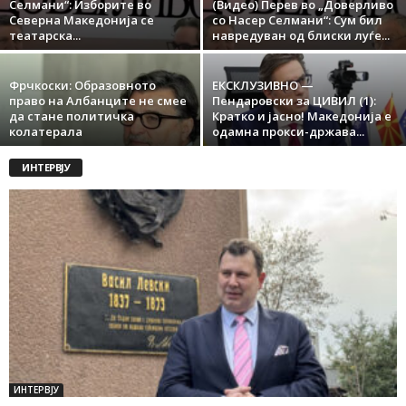
Селмани“: Изборите во
(Видео) Перев во „Доверливо
Северна Македонија се
со Насер Селмани“: Сум бил
театарска...
навредуван од блиски луѓе...
Фрчкоски: Образовното
ЕКСКЛУЗИВНО —
право на Албанците не смее
Пендаровски за ЦИВИЛ (1):
да стане политичка
Кратко и јасно! Македонија е
колатерала
одамна прокси-држава...
ИНТЕРВЈУ
ИНТЕРВЈУ