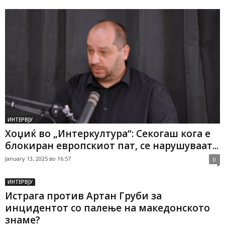
ИНТЕРВЈУ
Хоџиќ во „Интеркултура“: Секогаш кога е
блокиран европскиот пат, се нарушуваат...
January 13, 2025 во 16:57
0
ИНТЕРВЈУ
Истрага против Артан Груби за
инцидентот со палење на македонското
знаме?