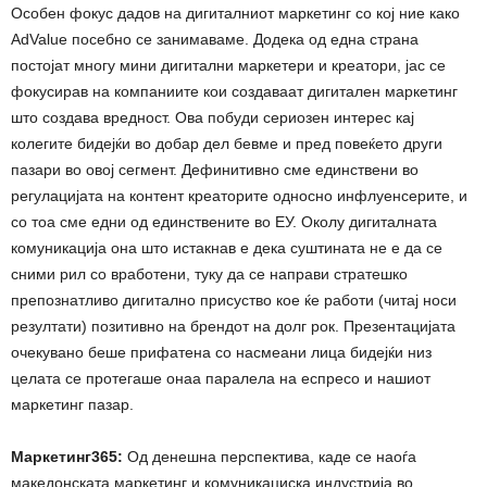
Особен фокус дадов на дигиталниот маркетинг со кој ние како
AdValue посебно се занимаваме. Додека од една страна
постојат многу мини дигитални маркетери и креатори, јас се
фокусирав на компаниите кои создаваат дигитален маркетинг
што создава вредност. Ова побуди сериозен интерес кај
колегите бидејќи во добар дел бевме и пред повеќето други
пазари во овој сегмент. Дефинитивно сме единствени во
регулацијата на контент креаторите односно инфлуенсерите, и
со тоа сме едни од единствените во ЕУ. Околу дигиталната
комуникација она што истакнав е дека суштината не е да се
сними рил со вработени, туку да се направи стратешко
препознатливо дигитално присуство кое ќе работи (читај носи
резултати) позитивно на брендот на долг рок. Презентацијата
очекувано беше прифатена со насмеани лица бидејќи низ
целата се протегаше онаа паралела на еспресо и нашиот
маркетинг пазар.
Маркетинг365:
Од денешна перспектива, каде се наоѓа
македонската маркетинг и комуникациска индустрија во