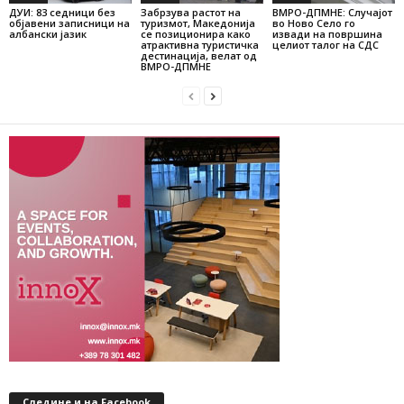
ДУИ: 83 седници без
Забрзува растот на
ВМРО-ДПМНЕ: Случајот
објавени записници на
туризмот, Македонија
во Ново Село го
албански јазик
се позиционира како
извади на површина
атрактивна туристичка
целиот талог на СДС
дестинација, велат од
ВМРО-ДПМНЕ
Следине и на Facebook