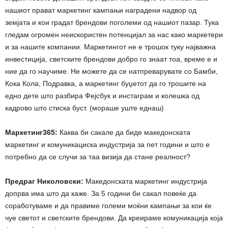
нашиот прават маркетинг кампањи наградени надвор од
земјата и кои градат брендови поголеми од нашиот пазар. Тука
гледам огромен неискористен потенцијал за нас како маркетери
и за нашите компании. Маркетингот не е трошок туку најважна
инвестиција, светските брендови добро го знаат тоа, време е и
ние да го научиме. Не можете да се натпреварувате со Бамби,
Кока Кола, Подравка, а маркетинг буџетот да го трошите на
едно дете што разбира Фејсбук и инстаграм и колешка од
кадрово што стиска буст. (мораше уште еднаш)
Маркетинг365:
Каква би сакале да биде македонската
маркетинг и комуникациска индустрија за пет години и што е
потребно да се случи за таа визија да стане реалност?
Предраг Николовски:
Македонската маркетинг индустрија
допрва има што да каже. За 5 години би сакал повеќе да
соработуваме и да правиме големи моќни кампањи за кои ќе
чуе светот и светските брендови. Да креираме комуникација која