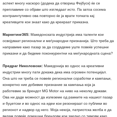
аспект многу наскоро (додека да отвориш Фејбуск) ќе се
преплавиме со објави што изгледаат исто. Па затоа сосема
контраинтутивно ова повторно ќе ја врати топката кај
креативците кои знаат како да креираат приказна.
Маркетинг365:
Македонската индустрија има таленти кои
освојуваат регионални и меѓународни признанија. Што треба да
направиме како пазар за да создадеме уште повеќе успешни
приказни и да бидеме поконкурентни на меѓународната сцена?
Предраг Николовски:
Македонија во однос на креативни
индустрии многу пати докажа дека има огромен потенцијал.
Она што ни треба се повеќе регионални соработки и кампањи,
конкретно ние добивме признание за кампања која ја
работевме за брендот MG Motor на ниво на неколку држави.
Ова ни даде можност да излеземе од рамките на нашиот пазар
и буџетски и во однос на идеи кои резонираат со публики во
регионот и надвор од него. Моја некоја, патриотска желба е да
видам повеќе домашни брендови кои заедно со тимови како