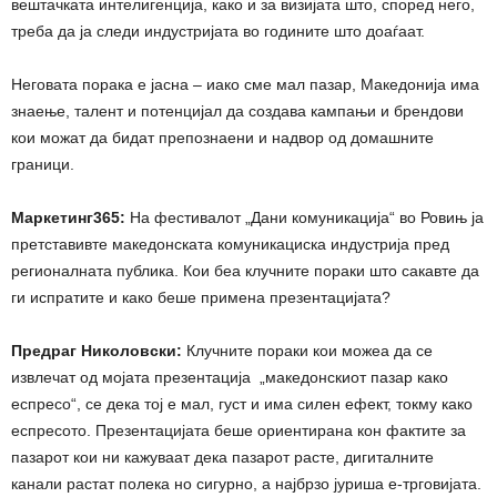
вештачката интелигенција, како и за визијата што, според него,
треба да ја следи индустријата во годините што доаѓаат.
Неговата порака е јасна – иако сме мал пазар, Македонија има
знаење, талент и потенцијал да создава кампањи и брендови
кои можат да бидат препознаени и надвор од домашните
граници.
Маркетинг365:
На фестивалот „Дани комуникација“ во Ровињ ја
претставивте македонската комуникациска индустрија пред
регионалната публика. Кои беа клучните пораки што сакавте да
ги испратите и како беше примена презентацијата?
Предраг Николовски:
Клучните пораки кои можеа да се
извлечат од мојата презентација „македонскиот пазар како
еспресо“, се дека тој е мал, густ и има силен ефект, токму како
еспресото. Презентацијата беше ориентирана кон фактите за
пазарот кои ни кажуваат дека пазарот расте, дигиталните
канали растат полека но сигурно, а најбрзо јуриша е-трговијата.