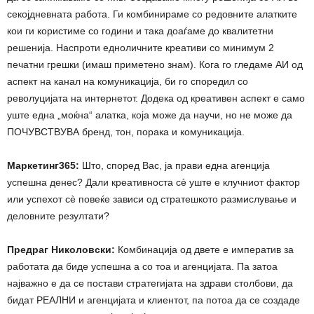
секојдневната работа. Ги комбинираме со редовните алатките
кои ги користиме со години и така доаѓаме до квалитетни
решенија. Наспроти едноличните креативи со минимум 2
печатни грешки (имаш приметено знам). Кога го гледаме АИ од
аспект на канал на комуникација, би го споредил со
револуцијата на интернетот. Додека од креативен аспект е само
уште една „моќна“ алатка, која може да научи, но не може да
ПОЧУВСТВУВА бренд, тон, порака и комуникација.
Маркетинг365:
Што, според Вас, ја прави една агенција
успешна денес? Дали креативноста сè уште е клучниот фактор
или успехот сè повеќе зависи од стратешкото размислување и
деловните резултати?
Предраг Николовски:
Комбинација од двете е императив за
работата да биде успешна а со тоа и агенцијата. Па затоа
најважно е да се постави стратегијата на здрави столбови, да
бидат РЕАЛНИ и агенцијата и клиентот, па потоа да се создаде