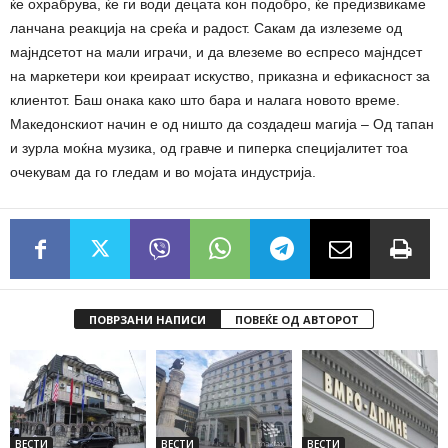
ќе охрабрува, ќе ги води децата кон подобро, ќе предизвикаме
ланчана реакција на среќа и радост. Сакам да излеземе од
мајндсетот на мали играчи, и да влеземе во еспресо мајндсет
на маркетери кои креираат искуство, приказна и ефикасност за
клиентот. Баш онака како што бара и налага новото време.
Македонскиот начин е од ништо да создадеш магија – Од тапан
и зурла моќна музика, од гравче и пиперка специјалитет тоа
очекувам да го гледам и во мојата индустрија.
ПОВРЗАНИ НАПИСИ
ПОВЕЌЕ ОД АВТОРОТ
ВЕСТИ
ВЕСТИ
ВЕСТИ