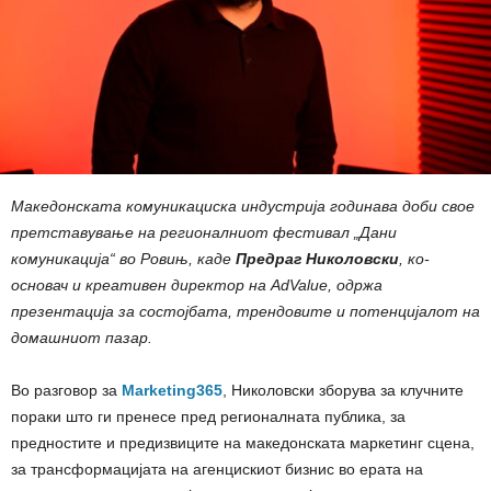
Македонската комуникациска индустрија годинава доби свое
претставување на регионалниот фестивал „Дани
комуникација“ во Ровињ, каде
Предраг Николовски
, ко-
основач и креативен директор на AdValue, одржа
презентација за состојбата, трендовите и потенцијалот на
домашниот пазар.
Во разговор за
Marketing365
, Николовски зборува за клучните
пораки што ги пренесе пред регионалната публика, за
предностите и предизвиците на македонската маркетинг сцена,
за трансформацијата на агенцискиот бизнис во ерата на