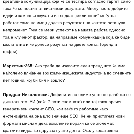
креативна комуникација која ќе се тестира согласно таргет, само
така ќе се постигнат вистински резултати. Многу често добрите
идеји и кампањи звучат и изгледаат „милионски“ меѓутоа
работат само на имиџ додека резултатот на контото останува
непроменет. Тука се мери успехот на нашата работа односно
тоа е клучниот фактор, да направиме комуникација која ќе биде
квалитетна и ќе донесе резултат на двете конта. (бренд и
цифри)
Маркетинг365:
Ако треба да издвоите еден тренд што ќе има
најголемо влијание врз комуникациската индустрија во следните
пет години, кој би бил и зошто?
Предраг Николовски:
Дефинитивно одиме уште по длабоко во
дигиталното. АИ (веќе 7 пати спомнато) или тој таканаречен
генеративен контент GEO, кои веќе го работиме како
екстензијата на она што значеше SEO. Ќе ни пристигнат нови
формати мислам дека вокалните пораки ќе се зголемат,
кратките видеа ќе царуваат уште долго. Околу креативниот