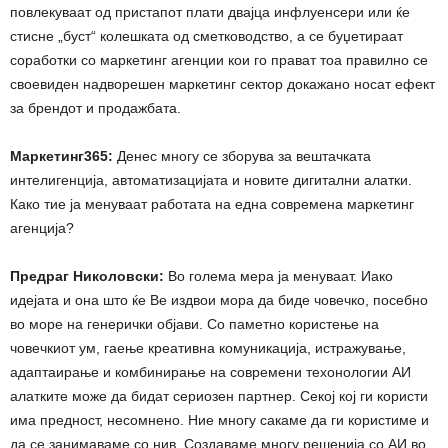
повлекуваат од пристапот плати двајца инфлуенсери или ќе
стисне „буст“ колешката од сметководство, а се буџетираат
соработки со маркетинг агенции кои го прават тоа правилно се
своевиден надворешен маркетинг сектор докажано носат ефект
за брендот и продажбата.
Маркетинг365:
Денес многу се зборува за вештачката
интелигенција, автоматизацијата и новите дигитални алатки.
Како тие ја менуваат работата на една современа маркетинг
агенција?
Предраг Николовски:
Во голема мера ја менуваат. Иако
идејата и она што ќе Ве издвои мора да биде човечко, посебно
во море на генерички објави. Со паметно користење на
човечкиот ум, гаење креативна комуникација, истражување,
адаптаирање и комбинирање на современи техонологии АИ
алатките може да бидат сериозен партнер. Секој кој ги користи
има предност, несомнено. Ние многу сакаме да ги користиме и
да се занимаваме со нив. Создаваме многу решенија со АИ во