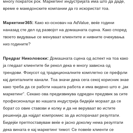
многу пократок рок. Маркетинг индустријата има што да даде,
време е македонските компании да го искористат тоа.
Маркетинг365:
Како ко-основач на AdValue, веќе години
наназад сте дел од развојот на домашната сцена. Како според
твоето видување се менуваат клиентите и нивните очекувања
низ годините?
Предраг Николовски:
Домашната сцена од аспект на тоа како
ја гледаат клиентите би рекол дека е многу зависна од
трендови. Фокусот од традиционалните комплетно се префрли
кај дигиталните канали. Тоа значи дека сега секој корисник знае
како треба да се работи нашата работа и има видено што е „јак
маркетинг“. Секако ова предизвикува одреден предзвик за сите
професионалци во нашата индустрија бидејќи мораат да се
борат со овие ставови и колку и да не веруваат во истите
решенија да најдат компромис за да испорачаат резултати.
Бидејќи претпоставувам веќе е јасно доколку нема резултати
дека вината е кај маркетинг тимот. Се повеќе клиенти се