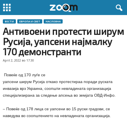
ВЕСТИ
ЕВРОПА И СВЕТ
НАСЛОВНА
Антивоени протести ширум
Русија, уапсени најмалку
170 демонстранти
April 2, 2022 во 17:30
Повеќе од 170 луѓе се
уапсени
ширум
Русија
откако
протести
раа поради руската
инвазија врз Украина, соопшти невладината организација
специјализирана за следење апсења во земјата ОВД-Инфо.
– Повеќе од 178 лица се уапсени во 15 руски градови, се
наведува во соопштението на невладината организација.