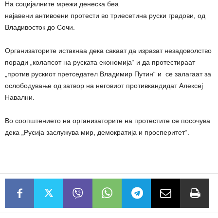
На социјалните мрежи денеска беа
најавени
антивоени
протести
во триесетина руски градови, од
Владивосток до Сочи.
Организаторите истакнаа дека сакаат да изразат незадоволство
поради „колапсот на руската економија“ и да
протести
раат
„против рускиот претседател Владимир Путин“ и се залагаат за
ослободување од затвор на неговиот противкандидат Алексеј
Навални.
Во соопштението на организаторите на
протести
те се посочува
дека „
Русија
заслужува мир, демократија и просперитет“.