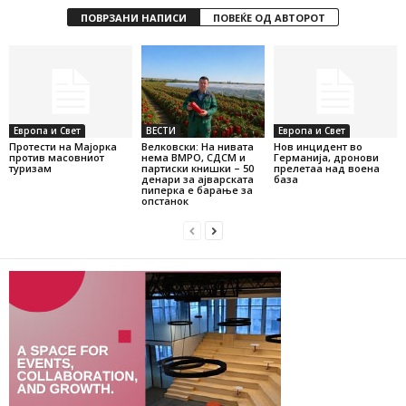
ПОВРЗАНИ НАПИСИ
ПОВЕЌЕ ОД АВТОРОТ
Европа и Свет
ВЕСТИ
Европа и Свет
Протести на Мајорка
Велковски: На нивата
Нов инцидент во
против масовниот
нема ВМРО, СДСМ и
Германија, дронови
туризам
партиски книшки – 50
прелетаа над воена
денари за ајварската
база
пиперка е барање за
опстанок