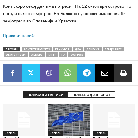
Крит скоро секој ден има потреси. На 12 октомври островот го
погоди силен земјотрес. На Балканот, денеска имаше слаби
земјотреси во Словенија и Хрватска.
Прикажи повеќе
ТАГОВИ
ADVERTISEMENTS
ГРЧКИОТ
ДВА
ДЕНЕСКА
ЗЕМЈОТРЕС
ЗЕМЈОТРЕСИ
ИМАЛО
КРИТ
НА
ОСТРОВ
ПОВРЗАНИ НАПИСИ
ПОВЕЌЕ ОД АВТОРОТ
Регион
Регион
Регион