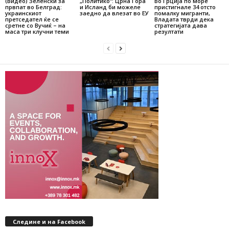
(Видео) Зеленски за
„Политико“: Црна Гора
Во Грција по море
првпат во Белград:
и Исланд би можеле
пристигнале 34 отсто
украинскиот
заедно да влезат во ЕУ
помалку мигранти,
претседател ќе се
Владата тврди дека
сретне со Вучиќ – на
стратегијата дава
маса три клучни теми
резултати
Следине и на Facebook