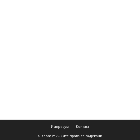
Импресум
Контакт
© zoom.mk - Сите права се задржани