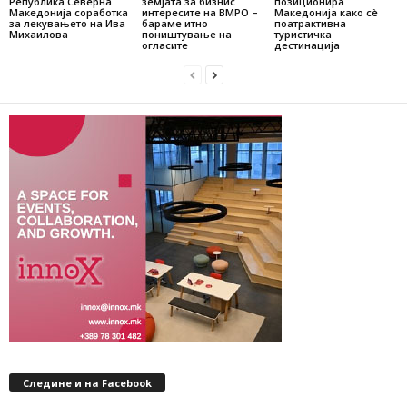
Република Северна
земјата за бизнис
позиционира
Македонија соработка
интересите на ВМРО –
Македонија како сè
за лекувањето на Ива
бараме итно
поатрактивна
Михаилова
поништување на
туристичка
огласите
дестинација
Следине и на Facebook