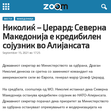
ВЕСТИ
МАКЕДОНИЈА
Николиќ – Џерард: Северна
Македонија е кредибилен
сојузник во Алијансата
September 15, 2021 во 17:25
Државниот секретар во Министерството за одбрана, Драган
Николиќ денеска се сретна со заменикот командант на
американските сили во Европа, генерал мајор Џозеф Џерард.
На средбата, соопштија од МО, Николиќ истакнал дека Северна
Македонија останува кредибилен сојузник во НАТО-Алијансата.
Државниот секретар порачал дека приоритет за Министерството
за одбрана остануваат опремувањето и модернизацијата на