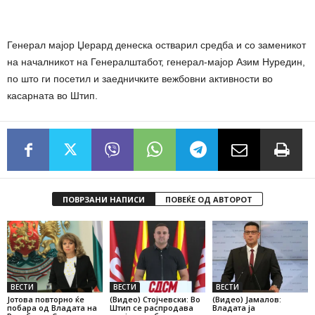
Генерал мајор Џерард денеска остварил средба и со заменикот
на началникот на Генералштабот, генерал-мајор Азим Нуредин,
по што ги посетил и заедничките вежбовни активности во
касарната во Штип.
ПОВРЗАНИ НАПИСИ
ПОВЕЌЕ ОД АВТОРОТ
ВЕСТИ
ВЕСТИ
ВЕСТИ
Јотова повторно ќе
(Видео) Стојчевски: Во
(Видео) Јамалов:
побара од Владата на
Штип се распродава
Владата ја