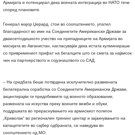
Армијата и потенцирал дека воената интеграција во НАТО тече
според плановите.
Генерал мајор Џерард, стои во соопштението, упатил
благодарност во име на Соединетите Американски Држави за
дваесетгодишното учество на припадниците на Армијата во
мисијата во Авганистан, нагласувајќи дека истата кулминираше
со привремениот прифат на бегалците што се смета за највисок
чин на партнерството и сојузништвото со САД.
– На средбата беше потврдена исклучително развиената
билатерална соработка со Соединетите Американски Држави,
акцентирајќи ги придобивките од военото образование,
размената на искуства преку воените вежби и обуки,
поддршката во прераснувањето на армискиот полигон
„Криволак“ во регионален тренинг центар и зајакнувањето на
капацитетите во сајбер одбраната, се наведува во
соопштението од МО.