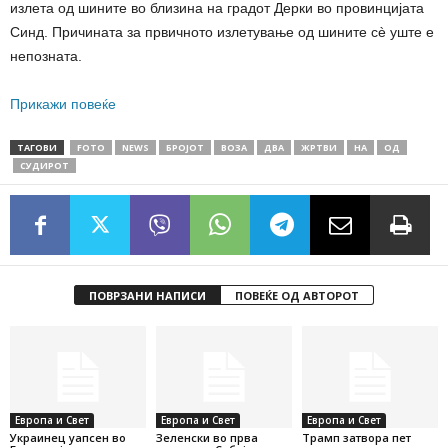
излета од шините во близина на градот Дерки во провинцијата
Синд. Причината за првичното излетување од шините сè уште е
непозната.
Прикажи повеќе
ТАГОВИ
FOTO
NEWS
БРОЈОТ
ВОЗА
ДВА
ЖРТВИ
НА
ОД
СУДИРОТ
ПОВРЗАНИ НАПИСИ
ПОВЕЌЕ ОД АВТОРОТ
Европа и Свет
Европа и Свет
Европа и Свет
Украинец уапсен во
Зеленски во прва
Трамп затвора пет