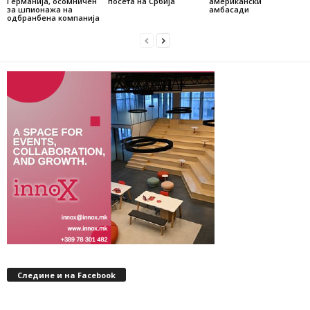
Германија, осомничен
посета на Србија
американски
за шпионажа на
амбасади
одбранбена компанија
Следине и на Facebook