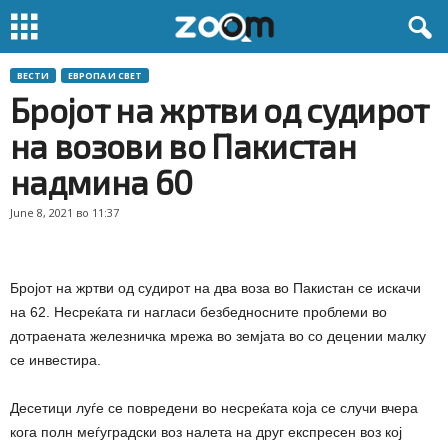
ВЕСТИ
ЕВРОПА И СВЕТ
Бројот на жртви од судирот
на возови во Пакистан
надмина 60
June 8, 2021 во 11:37
Бројот на жртви од судирот на два воза во Пакистан се искачи
на 62. Несреќата ги нагласи безбедносните проблеми во
дотраената железничка мрежа во земјата во со децении малку
се инвестира.
Десетици луѓе се повредени во несреќата која се случи вчера
кога полн меѓуградски воз налета на друг експресен воз кој