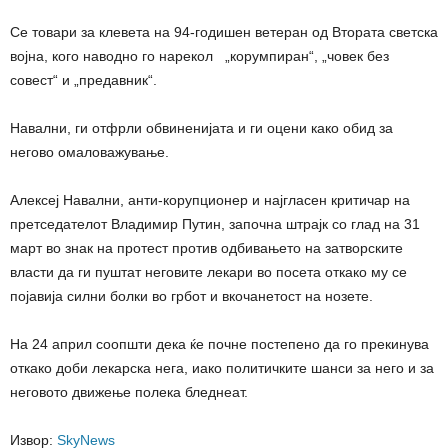
Се товари за клевета на 94-годишен ветеран од Втората светска
војна, кого наводно го нарекол „корумпиран“, „човек без
совест“ и „предавник“.
Навални, ги отфрли обвиненијата и ги оцени како обид за
негово омаловажување.
Алексеј Навални, анти-корупционер и најгласен критичар на
претседателот Владимир Путин, започна штрајк со глад на 31
март во знак на протест против одбивањето на затворските
власти да ги пуштат неговите лекари во посета откако му се
појавија силни болки во грбот и вкочанетост на нозете.
На 24 април соопшти дека ќе почне постепено да го прекинува
откако доби лекарска нега, иако политичките шанси за него и за
неговото движење полека бледнеат.
Извор:
SkyNews