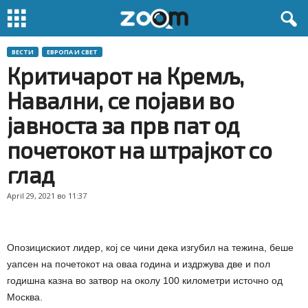
ВЕСТИ
ЕВРОПА И СВЕТ
Критичарот на Кремљ,
Навални, се појави во
јавноста за прв пат од
почетокот на штрајкот со
глад
April 29, 2021 во 11:37
Опозицискиот лидер, кој се чини дека изгубил на тежина, беше
уапсен на почетокот на оваа година и издржува две и пол
годишна казна во затвор на околу 100 километри источно од
Москва.