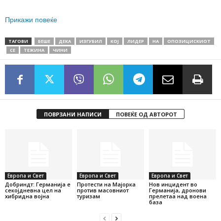
Прикажи повеќе
ТАГОВИ
БЕШЕ
ДЕКА
ИЗГУБИЛ
КОЈ
ЛИДЕР
НА
ОПОЗИЦИСКИОТ
СЕ
ТЕЖИНА
ЧИНИ
ПОВРЗАНИ НАПИСИ
ПОВЕЌЕ ОД АВТОРОТ
Европа и Свет
Европа и Свет
Европа и Свет
Добриндт: Германија е
Протести на Мајорка
Нов инцидент во
секојдневна цел на
против масовниот
Германија, дронови
хибридна војна
туризам
прелетаа над воена
база