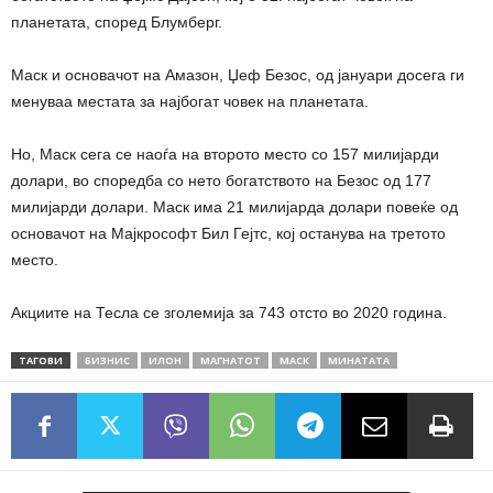
планетата, според Блумберг.
Маск и основачот на Амазон, Џеф Безос, од јануари досега ги
менуваа местата за најбогат човек на планетата.
Но, Маск сега се наоѓа на второто место со 157 милијарди
долари, во споредба со нето богатството на Безос од 177
милијарди долари. Маск има 21 милијарда долари повеќе од
основачот на Мајкрософт Бил Гејтс, кој останува на третото
место.
Акциите на Тесла се зголемија за 743 отсто во 2020 година.
ТАГОВИ
БИЗНИС
ИЛОН
МАГНАТОТ
МАСК
МИНАТАТА