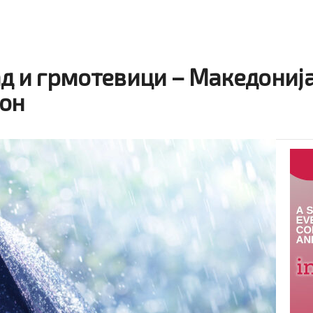
д и грмотевици – Македонија
лон