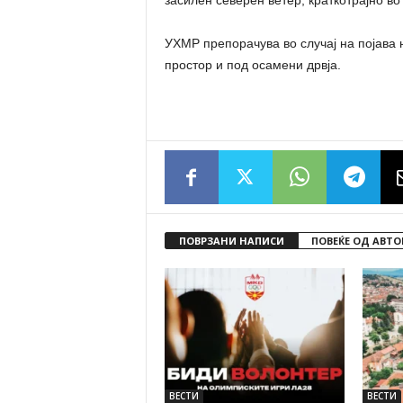
засилен северен ветер, краткотрајно в
УХМР препорачува во случај на појава 
простор и под осамени дрвја.
ПОВРЗАНИ НАПИСИ
ПОВЕЌЕ ОД АВТО
ВЕСТИ
ВЕСТИ