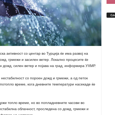
Сл
ска активност со центар во Турција ќе има развој на
ожд, грмежи и засилен ветер. Локално процесите ќе
 дожд, силен ветер и појава на град, информира УХМР.
 нестабилност со пороен дожд и грмежи, а од петок
потопло време, кога дневните температури насекаде ќе
адржи топло време, но во попладневните часови во
нестабилна облачност, проследена со дожд, грмежи и