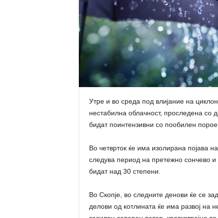
Утре и во среда под влијание на циклон
нестабилна облачност, проследена со д
бидат поинтензивни со пообилен пороен
Во четврток ќе има изолирана појава на
следува период на претежно сончево и 
бидат над 30 степени.
Во Скопје, во следните денови ќе се з
делови од котлината ќе има развој на 