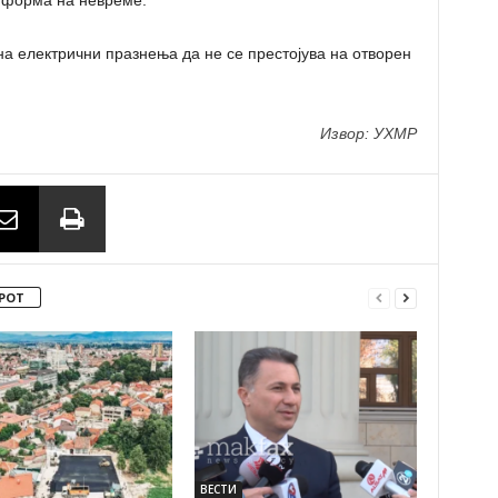
о форма на невреме.
на електрични празнења да не се престојува на отворен
Извор: УХМР
РОТ
ВЕСТИ