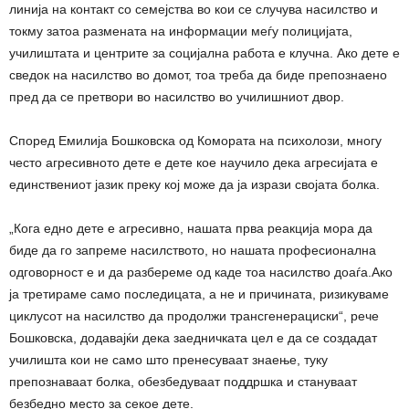
линија на контакт со семејства во кои се случува насилство и
токму затоа размената на информации меѓу полицијата,
училиштата и центрите за социјална работа е клучна. Ако дете е
сведок на насилство во домот, тоа треба да биде препознаено
пред да се претвори во насилство во училишниот двор.
Според Емилија Бошковска од Комората на психолози, многу
често агресивното дете е дете кое научило дека агресијата е
единствениот јазик преку кој може да ја изрази својата болка.
„Кога едно дете е агресивно, нашата прва реакција мора да
биде да го запреме насилството, но нашата професионална
одговорност е и да разбереме од каде тоа насилство доаѓа.Ако
ја третираме само последицата, а не и причината, ризикуваме
циклусот на насилство да продолжи трансгенерациски“, рече
Бошковска, додавајќи дека заедничката цел е да се создадат
училишта кои не само што пренесуваат знаење, туку
препознаваат болка, обезбедуваат поддршка и стануваат
безбедно место за секое дете.