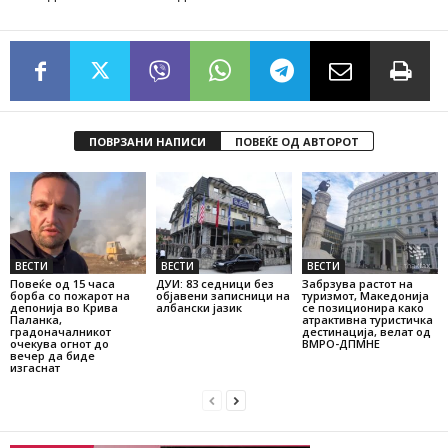
ПОВРЗАНИ НАПИСИ
ПОВЕЌЕ ОД АВТОРОТ
ВЕСТИ
ВЕСТИ
ВЕСТИ
Повеќе од 15 часа
ДУИ: 83 седници без
Забрзува растот на
борба со пожарот на
објавени записници на
туризмот, Македонија
депонија во Крива
албански јазик
се позиционира како
Паланка,
атрактивна туристичка
градоначалникот
дестинација, велат од
очекува огнот до
ВМРО-ДПМНЕ
вечер да биде
изгаснат