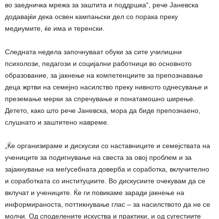
во заедничка мрежа за заштита и поддршка“, рече Јаневска
додавајќи дека освен кампањски дел со порака преку
медиумите, ќе има и теренски.
Следната недела започнуваат обуки за сите училишни
психолози, педагози и социјални работници во основното
образование, за јакнење на компетенциите за препознавање
деца жртви на семејно насилство преку нивното однесување и
преземање мерки за спречување и понатамошно ширење.
Детето, како што рече Јаневска, мора да биде препознаено,
слушнато и заштитено навреме.
„Ќе организираме и дискусии со наставниците и семејствата на
учениците за подигнување на свеста за овој проблем и за
зајакнување на меѓусебната доверба и соработка, вклучително
и соработката со институциите. Во дискусиите очекувам да се
вклучат и учениците. Ќе ги повикаме заради јакнење на
информираноста, поттикнување глас – за насилството да не се
молчи. Од споделените искуства и практики, и од сугестиите