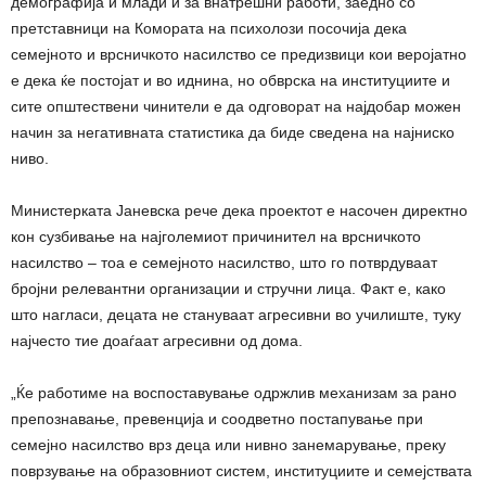
демографија и млади и за внатрешни работи, заедно со
претставници на Комората на психолози посочија дека
семејното и врсничкото насилство се предизвици кои веројатно
е дека ќе постојат и во иднина, но обврска на институциите и
сите општествени чинители е да одговорат на најдобар можен
начин за негативната статистика да биде сведена на најниско
ниво.
Министерката Јаневска рече дека проектот е насочен директно
кон сузбивање на најголемиот причинител на врсничкото
насилство – тоа е семејното насилство, што го потврдуваат
бројни релевантни организации и стручни лица. Факт е, како
што нагласи, децата не стануваат агресивни во училиште, туку
најчесто тие доаѓаат агресивни од дома.
„Ќе работиме на воспоставување одржлив механизам за рано
препознавање, превенција и соодветно постапување при
семејно насилство врз деца или нивно занемарување, преку
поврзување на образовниот систем, институциите и семејствата