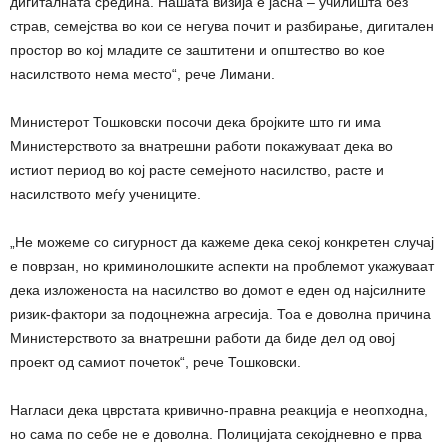
дигиталната средина. Нашата визија е јасна – училишта без
страв, семејства во кои се негува почит и разбирање, дигитален
простор во кој младите се заштитени и општество во кое
насилството нема место“, рече Лимани.
Министерот Тошковски посочи дека бројките што ги има
Министерството за внатрешни работи покажуваат дека во
истиот период во кој расте семејното насилство, расте и
насилството меѓу учениците.
„Не можеме со сигурност да кажеме дека секој конкретен случај
е поврзан, но криминолошките аспекти на проблемот укажуваат
дека изложеноста на насилство во домот е еден од најсилните
ризик-фактори за подоцнежна агресија. Тоа е доволна причина
Министерството за внатрешни работи да биде дел од овој
проект од самиот почеток“, рече Тошковски.
Нагласи дека цврстата кривично-правна реакција е неопходна,
но сама по себе не е доволна. Полицијата секојдневно е прва