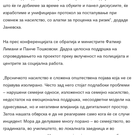
што ќе ги добиеме за време на обуките и панел дискусиите, ќе
изработиме и унифициран протокол за постапување при
сомнеж за насилство, со алатки за проценка на ризик“, додаде
Јаневска.
На прес конференцијата се обратија и министрите Фатмир
Лимани и Панче Тошковски. Дадоа целосна поддршка на
спроведувањето на проектот преку вклученост на полицијата и
центрите за социјална работа.
„Врсничкото насилство е сложена општествена појава која не се
појавува изолирано. Често зад него стојат подлабоки проблеми
– нарушени семејни односи, изложеност на семејно насилство,
недостаток на емоционална поддршка, несоодветни модели на
однесување, но и негативни влијанија од дигиталниот простор.
Затоа нашата обврска е да не реагираме само кога ќе се случи
инцидент. Мора да делуваме многу порано – во семејството, во
градинката, во училиштето, во локалната заедница и во