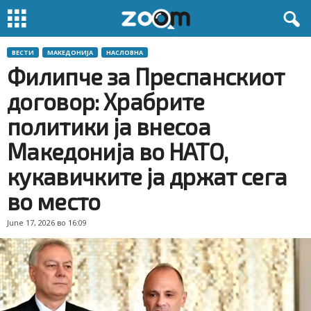
ВЕСТИ
МАКЕДОНИЈА
НАСЛОВНА
Филипче за Преспанскиот
договор: Храбрите
политики ја внесоа
Македонија во НАТО,
кукавичките ја држат сега
во место
June 17, 2026 во 16:09