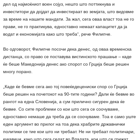
дел од најмоќниот воен сојуз, нешто што поттикнува и
инвеститори да дојдат да инвестираат во земјата, што видовме
за време на нашите мандати. За жал, сега оваа власт тоа не го
прави, не го практикува, едноставно немаат капацитет да ја
водат и економијата како што треба“, рече Филипче.
Во одговорот, Филипче посочи дека денес, од оваа временска
дистанца, со право се поставува вистинското прашање – каде
ќе беше Македонија денес ако спорот со Грција беше решен
многу порано.
„Каде ќе бевме сега ако тој повеќедецениски спор со Грција
беше решен на почетокот на 90-тите години? Дали ќе бевме во
рангот на една Словенија, а сум прилично сигурен дека ќе
бевме. Со сите проблеми со кои што сега се соочуваме,
едноставно немаше да треба да се соочуваме. Тоа е само уште
еден аргумент во прилог на тоа дека храбрите државнички
политики се тие кои што ни требаат. Не ни требаат политичари,
кукавици, како што сега седат во Владата, кои што се грижат