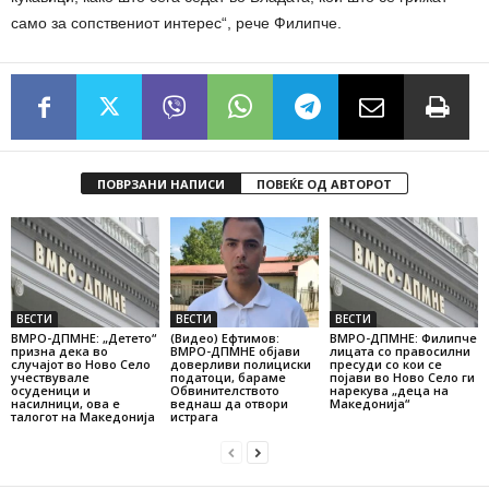
само за сопствениот интерес“, рече Филипче.
ПОВРЗАНИ НАПИСИ
ПОВЕЌЕ ОД АВТОРОТ
ВЕСТИ
ВЕСТИ
ВЕСТИ
ВМРО-ДПМНЕ: „Детето“
(Видео) Ефтимов:
ВМРО-ДПМНЕ: Филипче
призна дека во
ВМРО-ДПМНЕ објави
лицата со правосилни
случајот во Ново Село
доверливи полициски
пресуди со кои се
учествувале
податоци, бараме
појави во Ново Село ги
осуденици и
Обвинителството
нарекува „деца на
насилници, ова е
веднаш да отвори
Македонија“
талогот на Македонија
истрага