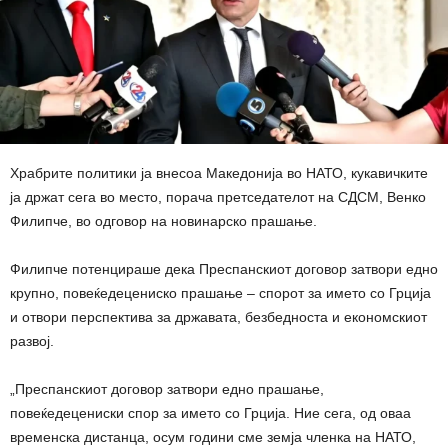
Храбрите политики ја внесоа Македонија во НАТО, кукавичките
ја држат сега во место, порача претседателот на СДСМ, Венко
Филипче, во одговор на новинарско прашање.
Филипче потенцираше дека Преспанскиот договор затвори едно
крупно, повеќедецениско прашање – спорот за името со Грција
и отвори перспектива за државата, безбедноста и економскиот
развој.
„Преспанскиот договор затвори едно прашање,
повеќедецениски спор за името со Грција. Ние сега, од оваа
временска дистанца, осум години сме земја членка на НАТО,