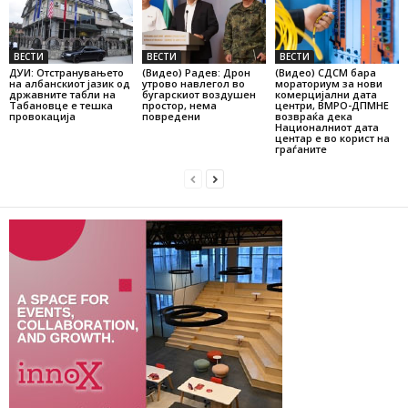
ВЕСТИ
ВЕСТИ
ВЕСТИ
ДУИ: Отстранувањето
(Видео) Радев: Дрон
(Видео) СДСМ бара
на албанскиот јазик од
утрово навлегол во
мораториум за нови
државните табли на
бугарскиот воздушен
комерцијални дата
Табановце е тешка
простор, нема
центри, ВМРО-ДПМНЕ
провокација
повредени
возвраќа дека
Националниот дата
центар е во корист на
граѓаните