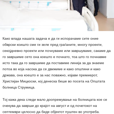
Како влада нашата задача е да ги испорачаме сите оние
обврски коишто сме ги зеле пред граѓаните, многу проекти,
секојдневно проекти или почнуваме или завршуваме, сакаме да
го завршиме сето она коешто е почнато, тоа што го почнавме
исто така да го завршиме да поставиме линија за да знаеме
потоа во која насока да се движиме и како општини и како
држава, она коешто е за нас поважно, изјави премиерот,
Христијан Мицкоски, кој денеска беше во посета на Општата
болница Струмица.
Тој кажа дека следи мало доопремување на болницата кое се
очекува да заврши до крајот на август и од почетокот на
септември целосно да биде објектот пуштен во употреба.