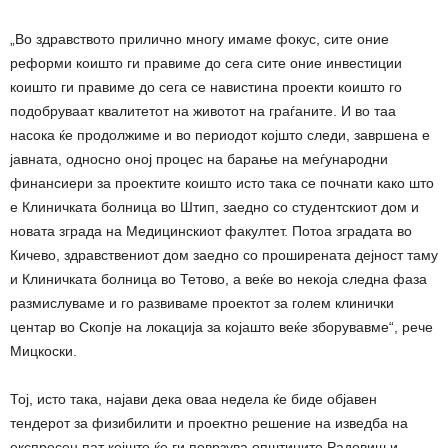
„Во здравството прилично многу имаме фокус, сите оние
реформи коишто ги правиме до сега сите оние инвестиции
коишто ги правиме до сега се навистина проекти коишто го
подобруваат квалитетот на животот на граѓаните. И во таа
насока ќе продолжиме и во периодот којшто следи, завршена е
јавната, односно оној процес на барање на меѓународни
финансиери за проектите коишто исто така се почнати како што
е Клиничката болница во Штип, заедно со студентскиот дом и
новата зграда на Медицинскиот факултет. Потоа зградата во
Кичево, здравствениот дом заедно со проширената дејност таму
и Клиничката болница во Тетово, а веќе во некоја следна фаза
размислуваме и го развиваме проектот за голем клинички
центар во Скопје на локација за којашто веќе зборувавме“, рече
Мицкоски.
Тој, исто така, најави дека оваа недела ќе биде објавен
тендерот за физибилити и проектно решение на изведба на
експресен пат којшто ќе ги поврзува општините Радовиш и