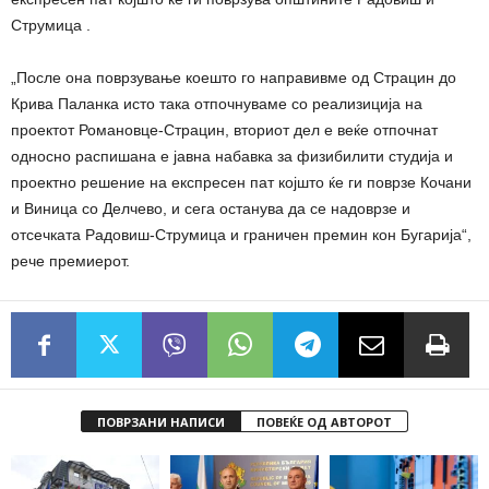
Струмица .
„После она поврзување коешто го направивме од Страцин до
Крива Паланка исто така отпочнуваме со реализиција на
проектот Романовце-Страцин, вториот дел е веќе отпочнат
односно распишана е јавна набавка за физибилити студија и
проектно решение на експресен пат којшто ќе ги поврзе Кочани
и Виница со Делчево, и сега останува да се надоврзе и
отсечката Радовиш-Струмица и граничен премин кон Бугарија“,
рече премиерот.
ПОВРЗАНИ НАПИСИ
ПОВЕЌЕ ОД АВТОРОТ