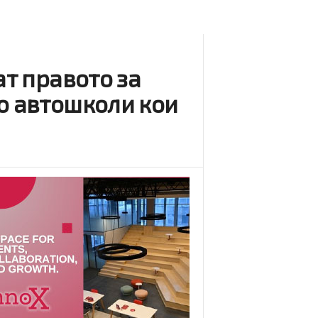
ат правото за
во автошколи кои