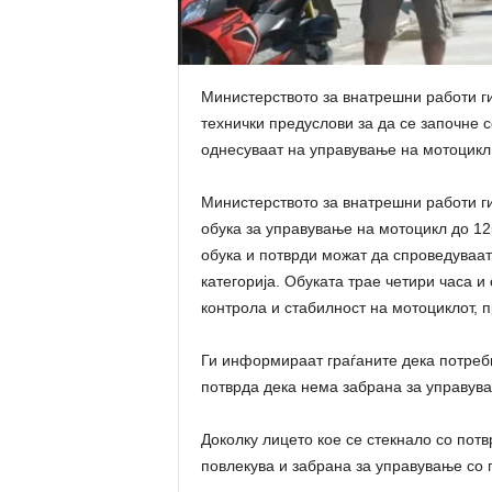
Министерството за внатрешни работи 
технички предуслови за да се започне 
однесуваат на управување на мотоцикл 
Министерството за внатрешни работи ги
обука за управување на мотоцикл до 125
обука и потврди можат да спроведуваат
категорија. Обуката трае четири часа 
контрола и стабилност на мотоциклот, п
Ги информираат граѓаните дека потребн
потврда дека нема забрана за управувањ
Доколку лицето кое се стекнало со потв
повлекува и забрана за управување со 