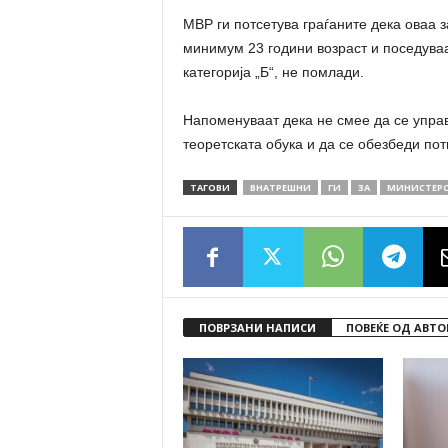
МВР ги потсетува граѓаните дека оваа 
минимум 23 години возраст и поседува
категорија „Б“, не помлади.
Напоменуваат дека не смее да се упра
теоретската обука и да се обезбеди по
ТАГОВИ
ВНАТРЕШНИ
ГИ
ЗА
МИНИСТЕР
ПОВРЗАНИ НАПИСИ
ПОВЕЌЕ ОД АВТО