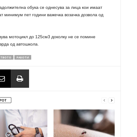
задолжителна обука се однесува за лица кои имаат
ат минимум пет години важечка возачка дозвола од
вува мотоцикл до 125см3 доколку не се помине
тврда од автошкола.
СТВОТО
РАБОТИ
РОТ