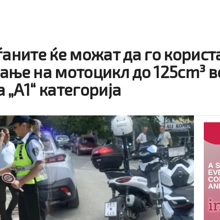
ѓаните ќе можат да го корист
вање на мотоцикл до 125cm³ 
 „А1“ категорија