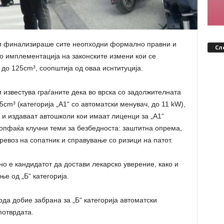
ги финализираше сите неопходни формално правни и
Сл
со имплементација на законските измени кои се
до 125cm³, соопштија од оваа иснтитуција.
 известува граѓаните дека во врска со задолжителната
cm³ (категорија „А1“ со автоматски менувач, до 11 kW),
 и издаваат автошколи кои имаат лиценци за „А1“
и опфаќа клучни теми за безбедноста: заштитна опрема,
ревоз на сопатник и справување со ризици на патот.
о е кандидатот да достави лекарско уверение, како и
е од „Б“ категорија.
рда добие забрана за „Б“ категорија автоматски
потврдата.