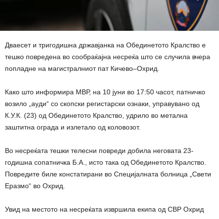
Дваесет и тригодишна државјанка на Обединетото Кралство е
тешко повредена во сообраќајна несреќа што се случила вчера
попладне на магистралниот пат Кичево–Охрид.
Како што информира МВР, на 10 јуни во 17:50 часот, патничко
возило „ауди“ со скопски регистарски ознаки, управувано од
К.У.К. (23) од Обединетото Кралство, удрило во метална
заштитна ограда и излетало од коловозот.
Во несреќата тешки телесни повреди добила неговата 23-
годишна сопатничка Б.А., исто така од Обединетото Кралство.
Повредите биле констатирани во Специјалната болница „Свети
Еразмо“ во Охрид.
Увид на местото на несреќата извршила екипа од СВР Охрид