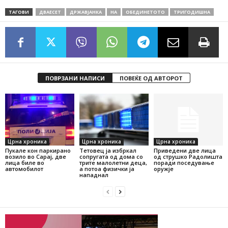
ТАГОВИ
ДВАЕСЕТ
ДРЖАВЈАНКА
НА
ОБЕДИНЕТОТО
ТРИГОДИШНА
ПОВРЗАНИ НАПИСИ
ПОВЕЌЕ ОД АВТОРОТ
Црна хроника
Црна хроника
Црна хроника
Пукале кон паркирано
Тетовец ја избркал
Приведени две лица
возило во Сарај, две
сопругата од дома со
од струшко Радолишта
лица биле во
трите малолетни деца,
поради поседување
автомобилот
а потоа физички ја
оружје
нападнал