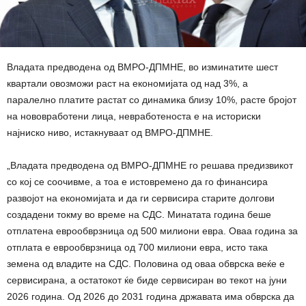
Владата предводена од ВМРО-ДПМНЕ, во изминатите шест
квартали овозможи раст на економијата од над 3%, а
паралелно платите растат со динамика близу 10%, расте бројот
на нововработени лица, невработеноста е на историски
најниско ниво, истакнуваат од ВМРО-ДПМНЕ.
„Владата предводена од ВМРО-ДПМНЕ го решава предизвикот
со кој се соочивме, а тоа е истовремено да го финансира
развојот на економијата и да ги сервисира старите долгови
создадени токму во време на СДС. Минатата година беше
отплатена еврообврзница од 500 милиони евра. Оваа година за
отплата е еврообврзница од 700 милиони евра, исто така
земена од владите на СДС. Половина од оваа обврска веќе е
сервисирана, а остатокот ќе биде сервисиран во текот на јуни
2026 година. Од 2026 до 2031 година државата има обврска да