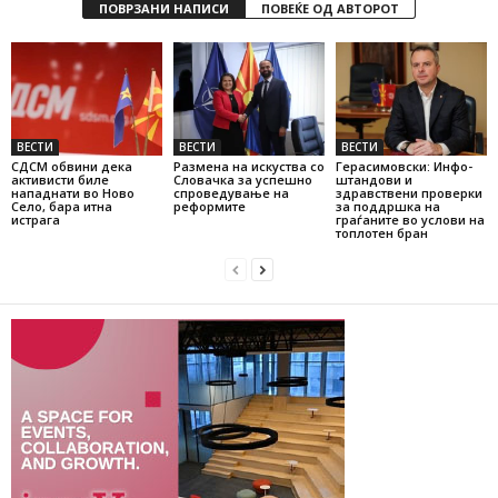
ПОВРЗАНИ НАПИСИ
ПОВЕЌЕ ОД АВТОРОТ
ВЕСТИ
ВЕСТИ
ВЕСТИ
СДСМ обвини дека
Размена на искуства со
Герасимовски: Инфо-
активисти биле
Словачка за успешно
штандови и
нападнати во Ново
спроведување на
здравствени проверки
Село, бара итна
реформите
за поддршка на
истрага
граѓаните во услови на
топлотен бран