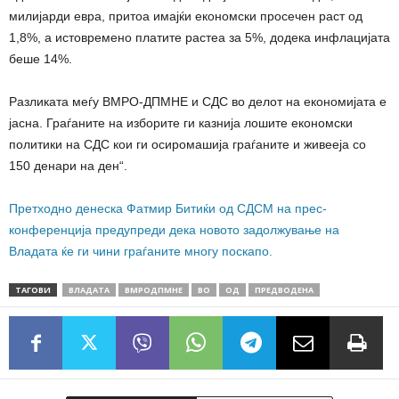
милијарди евра, притоа имајќи економски просечен раст од
1,8%, а истовремено платите растеа за 5%, додека инфлацијата
беше 14%.
Разликата меѓу ВМРО-ДПМНЕ и СДС во делот на економијата е
јасна. Граѓаните на изборите ги казнија лошите економски
политики на СДС кои ги осиромашија граѓаните и живееја со
150 денари на ден“.
Претходно денеска Фатмир Битиќи од СДСМ на прес-
конференција предупреди дека новото задолжување на
Владата ќе ги чини граѓаните многу поскапо.
ТАГОВИ
ВЛАДАТА
ВМРОДПМНЕ
ВО
ОД
ПРЕДВОДЕНА