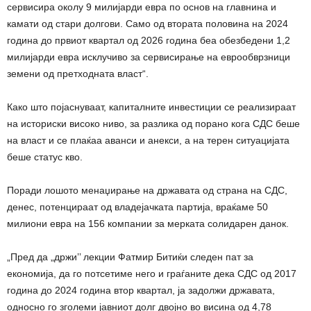
сервисира околу 9 милијарди евра по основ на главнина и
камати од стари долгови. Само од втората половина на 2024
година до првиот квартал од 2026 година беа обезбедени 1,2
милијарди евра исклучиво за сервисирање на еврообврзници
земени од претходната власт“.
Како што појаснуваат, капиталните инвестиции се реализираат
на историски високо ниво, за разлика од порано кога СДС беше
на власт и се плаќаа аванси и анекси, а на терен ситуацијата
беше статус кво.
Поради лошото менаџирање на државата од страна на СДС,
денес, потенцираат од владејачката партија, враќаме 50
милиони евра на 156 компании за мерката солидарен данок.
„Пред да „држи’’ лекции Фатмир Битиќи следен пат за
економија, да го потсетиме него и граѓаните дека СДС од 2017
година до 2024 година втор квартал, ја задолжи државата,
односно го зголеми јавниот долг двојно во висина од 4,78