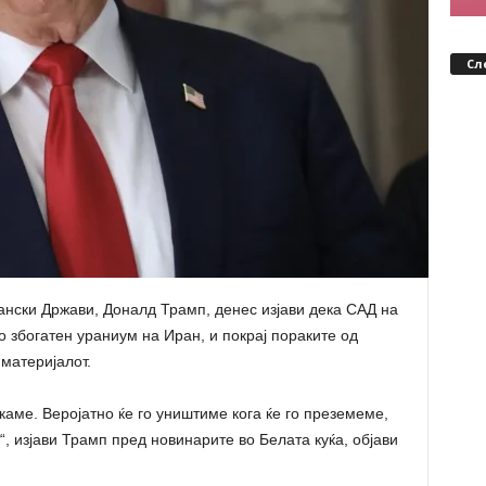
Сл
нски Држави, Доналд Трамп, денес изјави дека САД на
ко збогатен ураниум на Иран, и покрај пораките од
материјалот.
акаме. Веројатно ќе го уништиме кога ќе го преземеме,
, изјави Трамп пред новинарите во Белата куќа, објави