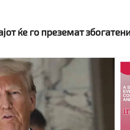
ајот ќе го преземат збогатен