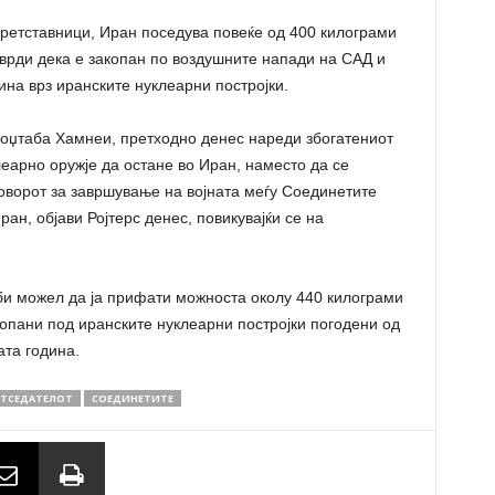
ретставници, Иран поседува повеќе од 400 килограми
тврди дека е закопан по воздушните напади на САД и
на врз иранските нуклеарни постројки.
Моџтаба Хамнеи, претходно денес нареди збогатениот
леарно оружје да остане во Иран, наместо да се
говорот за завршување на војната меѓу Соединетите
н, објави Ројтерс денес, повикувајќи се на
би можел да ја прифати можноста околу 440 килограми
копани под иранските нуклеарни постројки погодени од
та година.
ЕТСЕДАТЕЛОТ
СОЕДИНЕТИТЕ