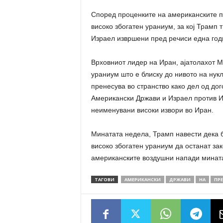
Според проценките на американските п
високо збогатен ураниум, за кој Трамп 
Израел извршени пред речиси една годи
Врховниот лидер на Иран, ајатолахот 
ураниум што е блиску до нивото на нук
пренесува во странство како дел од до
Американски Држави и Израел против Ира
неименувани високи извори во Иран.
Минатата недела, Трамп навести дека 
високо збогатен ураниум да останат за
американските воздушни напади мината
ТАГОВИ
АМЕРИКАНСКИ
ДРЖАВИ
НА
ПР