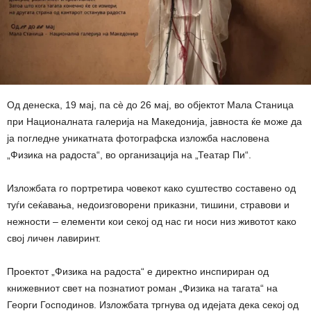
Од денеска, 19 мај, па сè до 26 мај, во објектот Мала Станица
при Националната галерија на Македонија, јавноста ќе може да
ја погледне уникатната фотографска изложба насловена
„Физика на радоста“, во организација на „Театар Пи“.
Изложбата го портретира човекот како суштество составено од
туѓи сеќавања, недоизговорени приказни, тишини, стравови и
нежности – елементи кои секој од нас ги носи низ животот како
свој личен лавиринт.
Проектот „Физика на радоста“ е директно инспириран од
книжевниот свет на познатиот роман „Физика на тагата“ нa
Георги Господинов. Изложбата тргнува од идејата дека секој од