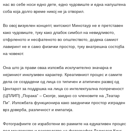
нас во себе носи едно дете, едно чудовиште и една напуштена
соба која долго време никој не ја отворил.
Во овој визуелен концепт, митскиот Минотаур не е претставен
како чудовиште, туку како длабок симбол на невидливото,
отфрленото и несфатеното во општеството, додека самиот
лавиринт не е само физички простор, туку внатрешна состојба
на човекот.
Она што ја прави оваа изложба исклучително значајна е
нејзиниот инклузивен карактер. Креативниот процес и самите
дела се создадени од лица со типичен и атипичен развој од
Центарот за поддршка на лица со интелектуална попреченост
(ЦПЛИП) „Порака“ – Скопје, заедно со членовите на „Театар
Пи“. Изложбата функционира како заеднички простор изграден
врз доверба, различност и емпатија.
Фотографиите се изработени во рамките на едукативен процес
под менторство и раководство на фотографoт Ладислав Кинг.