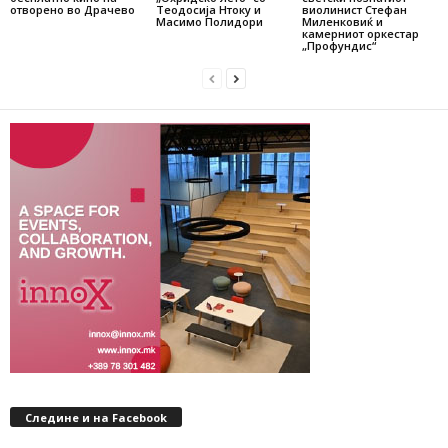
отворено во Драчево
Теодосија Нтоку и
виолинист Стефан
Масимо Полидори
Миленковиќ и
камерниот оркестар
„Профундис“
Следине и на Facebook