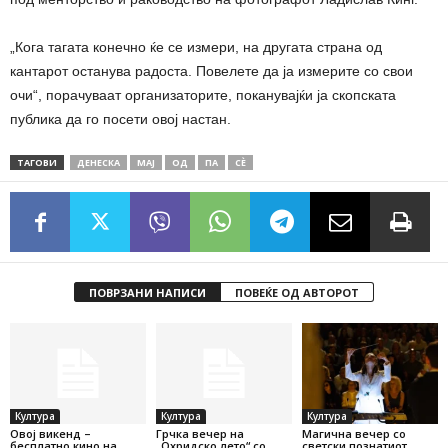
„Кога тагата конечно ќе се измери, на другата страна од
кантарот останува радоста. Повелете да ја измерите со свои
очи“, порачуваат организаторите, поканувајќи ја скопската
публика да го посети овој настан.
ТАГОВИ
ДЕНЕСКА
МАЈ
ОД
ПА
СÈ
ПОВРЗАНИ НАПИСИ
ПОВЕЌЕ ОД АВТОРОТ
Култура
Култура
Култура
Овој викенд –
Грчка вечер на
Магична вечер со
бесплатно кино на
„Охридско лето“ со
светски познатиот