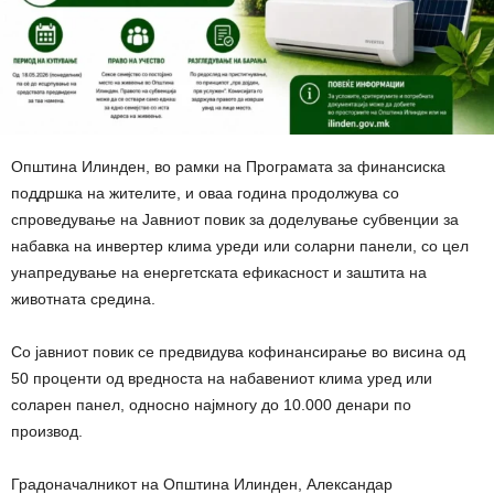
Општина Илинден, во рамки на Програмата за финансиска
поддршка на жителите, и оваа година продолжува со
спроведување на Јавниот повик за доделување субвенции за
набавка на инвертер клима уреди или соларни панели, со цел
унапредување на енергетската ефикасност и заштита на
животната средина.
Со јавниот повик се предвидува кофинансирање во висина од
50 проценти од вредноста на набавениот клима уред или
соларен панел, односно најмногу до 10.000 денари по
производ.
Градоначалникот на Општина Илинден, Александар