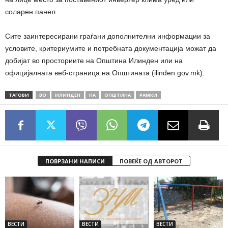
соларен панел.
Сите заинтересирани граѓани дополнителни информации за
условите, критериумите и потребната документација можат да
добијат во просториите на Општина Илинден или на
официјалната веб-страница на Општината (ilinden.gov.mk).
ТАГОВИ
ВО
ИЛИНДЕН
НА
ОПШТИНА
РАМКИ
ПОВРЗАНИ НАПИСИ
ПОВЕЌЕ ОД АВТОРОТ
ВЕСТИ
ВЕСТИ
ВЕСТИ