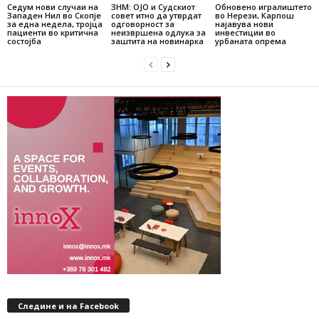
Седум нови случаи на
ЗНМ: ОЈО и Судскиот
Обновено игралиштето
Западен Нил во Скопје
совет итно да утврдат
во Нерези, Карпош
за една недела, тројца
одговорност за
најавува нови
пациенти во критична
неизвршена одлука за
инвестиции во
состојба
заштита на новинарка
урбаната опрема
Следине и на Facebook