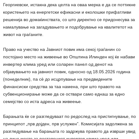
Георгиевски, истакна дека целта на оваа мерка е да се поттикне
користењето на енергетски ефикасни и еколошки прифатливи
решенија во домаќинствата, со што директно се придонесува за
намалување на загадувањето и подобрување на квалитетот на
живот на граѓаните.
Право на учество на Јавниот повик има секој граѓанин со
постојано место на живеење во Општина Илинден кој ќе набави
инвертер клима уред или соларен панел од денот на
објавувањето на јавниот повик, односно од 18.05.2026 година
(понеделник), па сè до исцрпување на предвидените
финансиски средства за таа намена, при што правото на
субвенционирање може да се оствари само еднаш за едно
семејство со иста адреса на живеење.
Барањата ќе се разгледуваат по редослед на пристигнување, по
принципот „прв дојден, прв услужен”. Комисијата задолжена за
разгледување на барањата го задржува правото да изврши увид
на лице место за поставениот инвертер клима уред или