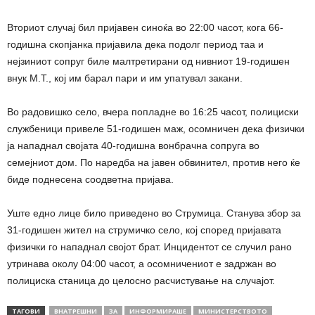
Вториот случај бил пријавен синоќа во 22:00 часот, кога 66-
годишна скопјанка пријавила дека подолг период таа и
нејзиниот сопруг биле малтретирани од нивниот 19-годишен
внук М.Т., кој им барал пари и им упатувал закани.
Во радовишко село, вчера попладне во 16:25 часот, полициски
службеници привеле 51-годишен маж, осомничен дека физички
ја нападнал својата 40-годишна вонбрачна сопруга во
семејниот дом. По наредба на јавен обвинител, против него ќе
биде поднесена соодветна пријава.
Уште едно лице било приведено во Струмица. Станува збор за
31-годишен жител на струмичко село, кој според пријавата
физички го нападнал својот брат. Инцидентот се случил рано
утринава околу 04:00 часот, а осомничениот е задржан во
полициска станица до целосно расчистување на случајот.
ТАГОВИ
ВНАТРЕШНИ
ЗА
ИНФОРМИРАШЕ
МИНИСТЕРСТВОТО