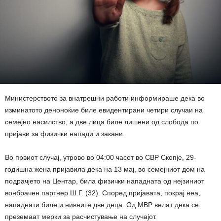
Министерството за внатрешни работи информираше дека во
изминатото деноноќие биле евидентирани четири случаи на
семејно насилство, а две лица биле лишени од слобода по
пријави за физички напади и закани.
Во првиот случај, утрово во 04:00 часот во СВР Скопје, 29-
годишна жена пријавила дека на 13 мај, во семејниот дом на
подрачјето на Центар, била физички нападната од нејзиниот
вонбрачен партнер Ш.Г. (32). Според пријавата, покрај неа,
нападнати биле и нивните две деца. Од МВР велат дека се
преземаат мерки за расчистување на случајот.