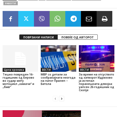
РАБОТИ
ПОВРЗАНИ НАПИСИ
ПОВЕЌЕ ОД АВТОРОТ
Црна хроника
ВЕСТИ
ВЕСТИ
Тешко повреден 16-
МВР со детали за
За време на отсуството
годишник од Берово
сообраќајната незгода
од затворот Идризово
во судир меѓу
на патот Прилеп –
ја истепал
мотоцикл „хамачи“ и
Битола
поранешната девојка:
„бмв“
уапсен 26-годишник од
Скопје