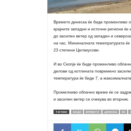
Времето денеска ќе биде променливо о
крајните западни и источни региони ќе
до засилен ветер од западен и североз
на час. Мининалната темепратурата ќе 
23 степени Целзиусови.
И во Скопје ќе биде променливо облачн
делови од котлината повремено засиле
температура ќе биде 7, а максималната
Промелниво облачно време ќе се задрж
и засилен ветер се очекува во вторник.
ТАГОВИ
БИДЕ
ВРЕМЕТО
ДЕНЕСКА
ЌЕ