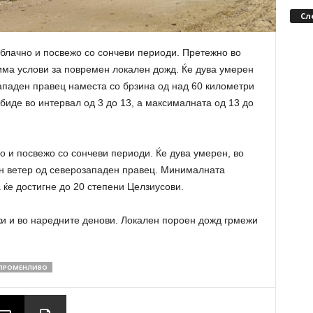
Сл
блачно и посвежо со сончеви периоди. Претежно во
 има услови за повремен локален дожд. Ќе дува умерен
ападен правец наместа со брзина од над 60 километри
биде во интервал од 3 до 13, а максималната од 13 до
о и посвежо со сончеви периоди. Ќе дува умерен, во
н ветер од северозападен правец. Минималната
 ќе достигне до 20 степени Целзиусови.
и и во наредните денови. Локален пороен дожд грмежи
ПРОМЕНЛИВО