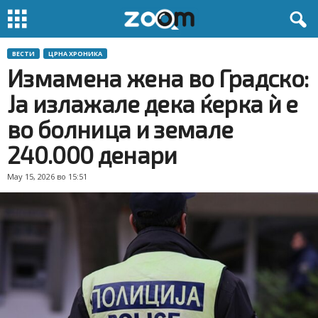
ВЕСТИ
ЦРНА ХРОНИКА
Измамена жена во Градско:
Ја излажале дека ќерка ѝ е
во болница и земале
240.000 денари
May 15, 2026 во 15:51