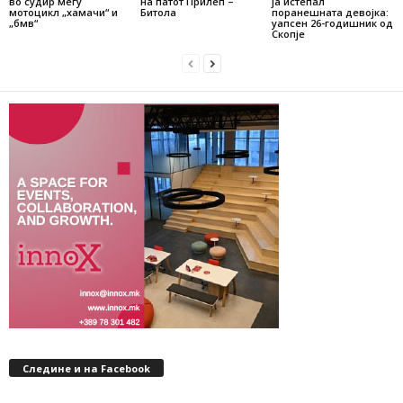
во судир меѓу
на патот Прилеп –
ја истепал
мотоцикл „хамачи“ и
Битола
поранешната девојка:
„бмв“
уапсен 26-годишник од
Скопје
Следине и на Facebook