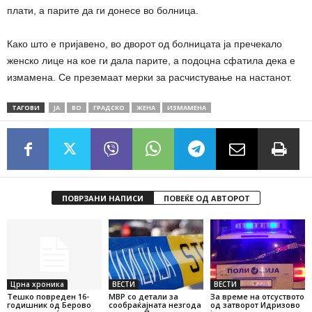
плати, а парите да ги донесе во болница.
Како што е пријавено, во дворот од болницата ја пречекало
женско лице на кое ги дала парите, а подоцна сфатила дека е
измамена. Се преземаат мерки за расчистување на настанот.
ТАГОВИ
ЈА
ВО
ГРАДСКО
ЖЕНА
ИЗМАМЕНА
ПОВРЗАНИ НАПИСИ
ПОВЕЌЕ ОД АВТОРОТ
Црна хроника
ВЕСТИ
ВЕСТИ
Тешко повреден 16-
МВР со детали за
За време на отсуството
годишник од Берово
сообраќајната незгода
од затворот Идризово