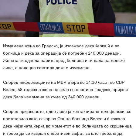
Измамена жена во Градско, ја излажале дека ќерка ѝ е во
болница и дека за операција се потребни 240.000 денари.
Жената ги однела парите пред болница и ги дала на женско
лице, а подоцна сфатила дека е измамена.
Според информациите на МВР, вчера во 14:30 часот во СВР
Велес, 58-годишна жена од село во општина Градско, пријави
дека била измамена за сума од 240.000 денари.
Според пријавеното, едно лице ја контактирало телефонски, се
претставило како лекар во Општа болница Велес и ѝ кажало
дека нејзината ќерка во моментот е во болницата со скршеница
и треба да се изврши оперативен зафат, за што требало да