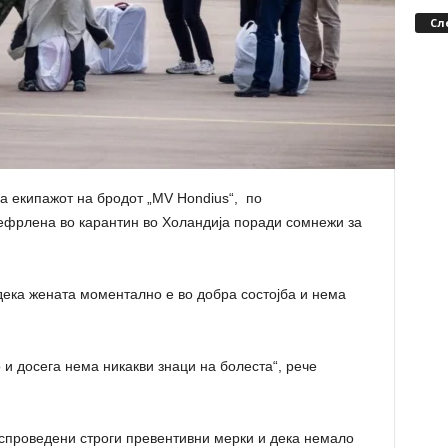
Сл
на екипажот на бродот „MV Hondius“, по
ефрлена во карантин во Холандија поради сомнежи за
дека жената моментално е во добра состојба и нема
о и досега нема никакви знаци на болеста“, рече
 спроведени строги превентивни мерки и дека немало