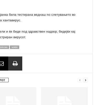
јанка била тестирана веднаш по слетувањето во
а хантавирус.
ели и ќе биде под здравствен надзор, бидејќи кај
стриран вирусот.
ОРСКА
ЧЛЕН
РОТ