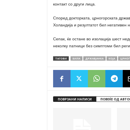
контакт со други лица.
Според докторката, црногорската држав
Холандија и резултатот бил негативен н
Сепак, ќе остане во изолација шест нед
неколку патници без симптоми бил реги
ТАГОВИ
БИЛА
ДРЖАВЈАНКА
КОЈА
ЦРНОГ
ПОВРЗАНИ НАПИСИ
ПОВЕЌЕ ОД АВТО