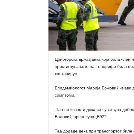
Црногорска државјанка која била член 
пристигнувањето на Тенерифе била пр
хантавирус.
Епидемиологот Марија Божовиќ изјави 
симптоми.
„Таа нѐ извести дека се чувствува добр
Божовиќ, пренесува „Б92“.
Таа додаде дека при транспортот биле