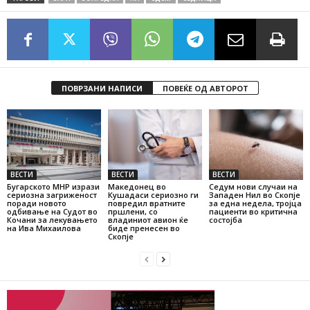
ПОВРЗАНИ НАПИСИ
ПОВЕЌЕ ОД АВТОРОТ
ВЕСТИ
ВЕСТИ
ВЕСТИ
Бугарското МНР изрази
Македонец во
Седум нови случаи на
сериозна загриженост
Кушадаси сериозно ги
Западен Нил во Скопје
поради новото
повредил вратните
за една недела, тројца
одбивање на Судот во
пршлени, со
пациенти во критична
Кочани за лекувањето
владиниот авион ќе
состојба
на Ива Михаилова
биде пренесен во
Скопје