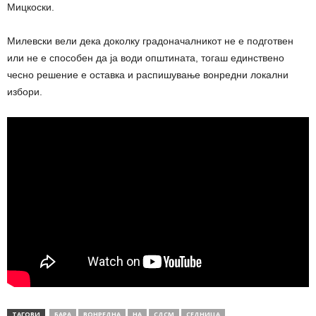
Мицкоски.
Милевски вели дека доколку градоначалникот не е подготвен
или не е способен да ја води општината, тогаш единствено
чесно решение е оставка и распишување вонредни локални
избори.
ТАГОВИ
БАРА
ВОНРЕДНА
НА
СДСМ
СЕДНИЦА