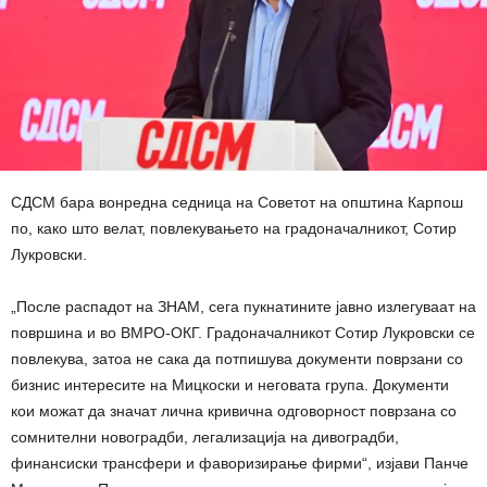
СДСМ бара вонредна седница на Советот на општина Карпош
по, како што велат, повлекувањето на градоначалникот, Сотир
Лукровски.
„После распадот на ЗНАМ, сега пукнатините јавно излегуваат на
површина и во ВМРО-ОКГ. Градоначалникот Сотир Лукровски се
повлекува, затоа не сака да потпишува документи поврзани со
бизнис интересите на Мицкоски и неговата група. Документи
кои можат да значат лична кривична одговорност поврзана со
сомнителни новоградби, легализација на дивоградби,
финансиски трансфери и фаворизирање фирми“, изјави Панче