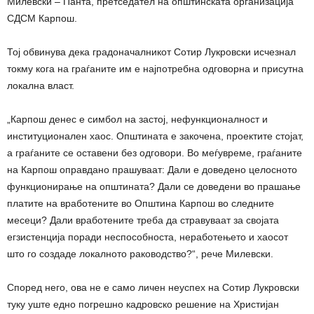
Милевски – Панта, претседател на општинската организација
СДСМ Карпош.
Тој обвинува дека градоначалникот Сотир Лукровски исчезнал
токму кога на граѓаните им е најпотребна одговорна и присутна
локална власт.
„Карпош денес е симбол на застој, нефункционалност и
институционален хаос. Општината е закочена, проектите стојат,
а граѓаните се оставени без одговори. Во меѓувреме, граѓаните
на Карпош оправдано прашуваат: Дали е доведено целосното
функционирање на општината? Дали се доведени во прашање
платите на вработените во Општина Карпош во следните
месеци? Дали вработените треба да стравуваат за својата
егзистенција поради неспособноста, неработењето и хаосот
што го создаде локалното раководство?“, рече Милевски.
Според него, ова не е само личен неуспех на Сотир Лукровски
туку уште едно погрешно кадровско решение на Христијан