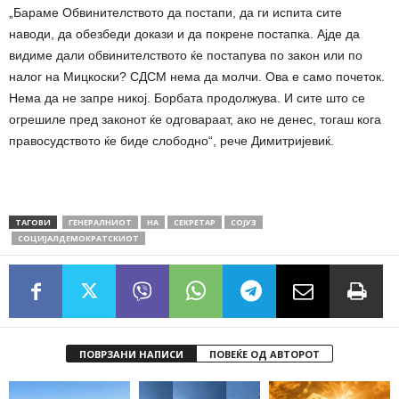
„Бараме Обвинителството да постапи, да ги испита сите
наводи, да обезбеди докази и да покрене постапка. Ајде да
видиме дали обвинителството ќе постапува по закон или по
налог на Мицкоски? СДСМ нема да молчи. Ова е само почеток.
Нема да не запре никој. Борбата продолжува. И сите што се
огрешиле пред законот ќе одговараат, ако не денес, тогаш кога
правосудството ќе биде слободно“, рече Димитријевиќ.
ТАГОВИ
ГЕНЕРАЛНИОТ
НА
СЕКРЕТАР
СОЈУЗ
СОЦИЈАЛДЕМОКРАТСКИОТ
ПОВРЗАНИ НАПИСИ
ПОВЕЌЕ ОД АВТОРОТ