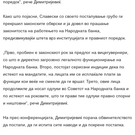
поредок“, рече Димитријевиќ.
Како што појасни, Славески со своето постапување грубо ги
прекршил законските обврски и ја довел во прашање
законитоста на работењето на Народната банка,
предизвикувајќи штета врз институцијата и правниот поредок.
„Прво, пробиен е законскиот рок за предлог на вицегувернери,
со што е директно загрозено легалното функционирање на
Народната банка. Второ, постојат сериозни индиции дека по
истекот на мандатите, на лицата им се исплаќале плати за
функции кои веќе не смееле да ги вршат. Трето, овие лица
продолжиле да носат одлуки во Советот на Народната банка и
по истекот на роковите, што ги прави тие одлуки правно спорни
и ништовни“, рече Димитријевиќ.
На прес-конференцијата, Димитријевиќ порача обвинителството
да постапи, да ги испита сите наводи и да покрене постапка.