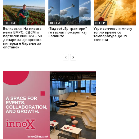
ВЕСТИ
ВЕСТИ
ВЕСТИ
Велковски: На нивата
(Видео) „Ер трактори“
Утре сончево и многу
нема ВМРО, СДСМ и
го гаснат пожарот кај
топло време со
партиски книшки – 50
Сопиште
температура до 39
денари за ајварската
степени
пиперка е барање за
опстанок