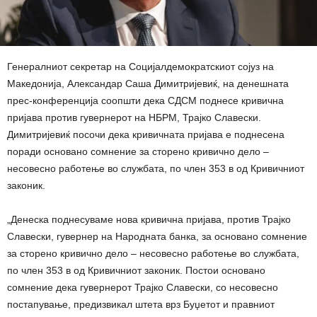
Генералниот секретар на Социјалдемократскиот сојуз на
Македонија, Александар Саша Димитријевиќ, на денешната
прес-конференција соопшти дека СДСМ поднесе кривична
пријава против гувернерот на НБРМ, Трајко Славески.
Димитријевиќ посочи дека кривичната пријава е поднесена
поради основано сомнение за сторено кривично дело –
несовесно работење во службата, по член 353 в од Кривичниот
законик.
„Денеска поднесуваме нова кривична пријава, против Трајко
Славески, гувернер на Народната банка, за основано сомнение
за сторено кривично дело – несовесно работење во службата,
по член 353 в од Кривичниот законик. Постои основано
сомнение дека гувернерот Трајко Славески, со несовесно
постапување, предизвикал штета врз Буџетот и правниот