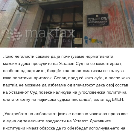
„Како легалисти сакаме да ја почитуваме нормативната
максима дека пресудите на Уставен Суд не се коментираат,
особено од партиите, бидејќи тоа по автоматизам се толкува
како политички притисок. Сепак, пред сè како луѓе, а после како
партија не можеме да избегаме од впечатокот дека овој состав
на Уставниот Суд повеќе наликува на југословенска политичка
елита отколку на највисока судска инстанца“, велат од ВЛЕН.
„Употребата на албанскиот јазик е основно човеково право кое
е една од темелните вредности на Уставот. Државните
институции имаат обврска да го обезбедат исполнувањето на