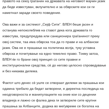
правото на секој граѓанин на државата на неговиот мајчин јазик
да биде известуван, вклучително и за обврските кои си ги
наметнал заради своето поведение.
Ова важи и за системот „Сејф Сити“. ВЛЕН беше јасен и
останува непоколеблив на ставот дека кога државата го
известува, предупредува или санкционира граѓанинот преку
овој систем, таа има обврска тоа да го прави и на албански
јазик. Ова не е прашање на политичка волја, туку уставна
обврска и почитување на едно темелно право. Токму затоа,
ВЛЕН ќе го брани овој принцип со сите правни и
институционални средства, сè до негово целосно спроведување
и без никаква дилема.
Фактот што денес сè уште се отвораат дилеми за прашања кои
одамна требало да бидат затворени, е директна последица на
неодговорноста и манипулациите на оние кои со децении
владееја и лажно се фалеа дека ги затвориле сите крупни
прашања за Албанците, додека во меѓувреме се богатеа на