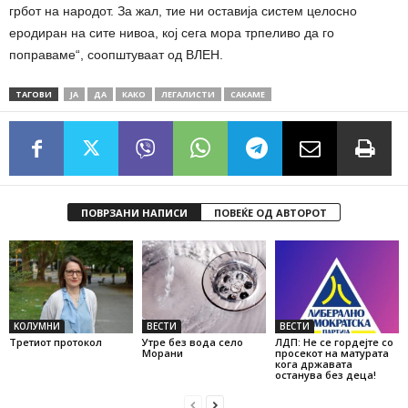
грбот на народот. За жал, тие ни оставија систем целосно
еродиран на сите нивоа, кој сега мора трпеливо да го
поправаме“, соопштуваат од ВЛЕН.
ТАГОВИ
ЈА
ДА
КАКО
ЛЕГАЛИСТИ
САКАМЕ
ПОВРЗАНИ НАПИСИ
ПОВЕЌЕ ОД АВТОРОТ
KОЛУМНИ
ВЕСТИ
ВЕСТИ
Третиот протокол
Утре без вода село
ЛДП: Не се гордејте со
Морани
просекот на матурата
кога државата
останува без деца!