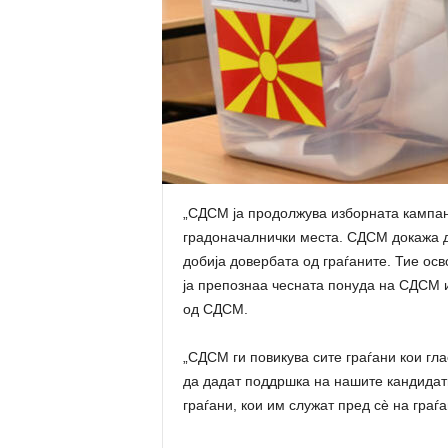
„СДСМ ја продолжува изборната кампања 
градоначалнички места. СДСМ докажа д
добија довербата од граѓаните. Тие осв
ја препознаа чесната понуда на СДСМ и 
од СДСМ.
„СДСМ ги повикува сите граѓани кои гла
да дадат поддршка на нашите кандидати.
граѓани, кои им служат пред сè на граѓ