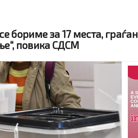
 се бориме за 17 места, граѓа
ње“, повика СДСМ