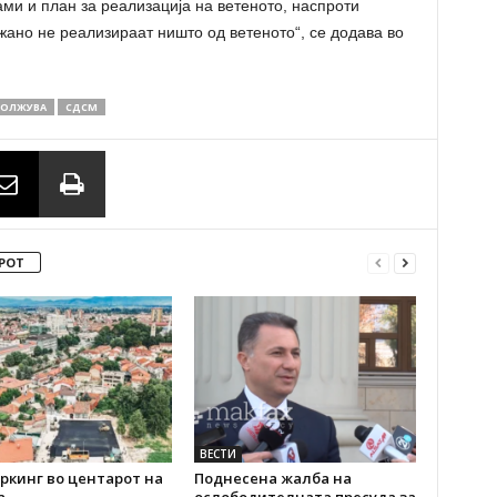
ми и план за реализација на ветеното, наспроти
но не реализираат ништо од ветеното“, се додава во
ОЛЖУВА
СДСМ
РОТ
ВЕСТИ
ркинг во центарот на
Поднесена жалба на