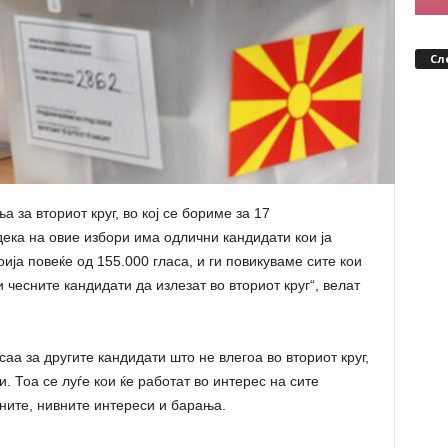
Сл
за вториот круг, во кој се бориме за 17
ека на овие избори има одлични кандидати кои ја
оија повеќе од 155.000 гласа, и ги повикуваме сите кои
чесните кандидати да излезат во вториот круг“, велат
саа за другите кандидати што не влегоа во вториот круг,
 Тоа се луѓе кои ќе работат во интерес на сите
аните, нивните интереси и барања.