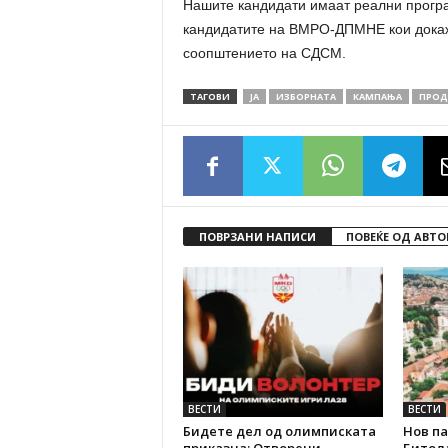
Нашите кандидати имаат реални програ
кандидатите на ВМРО-ДПМНЕ кои докажа
соопштението на СДСМ.
ТАГОВИ
ЈА
ИЗБОРНАТА
КАМПАЊА
ПРОД
ПОВРЗАНИ НАПИСИ
ПОВЕЌЕ ОД АВТО
ВЕСТИ
ВЕСТИ
Бидете дел од олимписката
Нов па