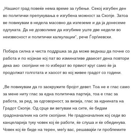
„Нашиот град повеќе нема време за губење. Секој изгубен ден
во политички препукувања е изгубена можност за Скопје. Затоа
ве повикувам в недела масовно да излеземе и да ја донесеме
одлуката. Да не дозволиме да изгубиме уште две недели во
неизвесност и политички калкулации“, рече Ѓорѓиевски.
Побара силна и чиста поддршка за да може веднаш да почне со
работа и по којзнае кој пат во изминативе дваесет дена повтори
дека ако скопјани не го изберат во првиот круг само ќе ја
продолжат голготата и хаосот во кој живее градот со години.
„Ве повикувам да го заокружите бројот девет. Тоа не е глас само
за мене ниту глас за една политичка партија, тоа е глас за
работа, за ред, за одговорност, за визија, глас за иднината на
Градот Скопје. Од срце ви ветувам на сите, ќе бидам
градоначалник на сите скопјани. Не градоначалник кој седи во
канцеларија туку човек кој ќе работи, ќе слуша и ќе обединува.
Човек кој ќе биде на терен, меѓу вас, решавајќи ги проблемите