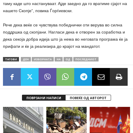
таму каде што настануваат. Ајде заедно да го вратиме сјајот на
нашето Скопје“, повика Ѓорѓиевски.
Рече дека веќе се чувствува победнички оти верува во силна
поддршка од скопјани. Нагласи дека е отворен за соработка и
дека секоја добра идеја што ја нема во неговата програма ќе ја
прифати и ќе ја реализира до крајот на мандатот.
ТАГОВИ
ДЕН
ИЗБОРНАТА
НА
ОД
ПОСЛЕДНИОТ
ПОВРЗАНИ НАПИСИ
ПОВЕЌЕ ОД АВТОРОТ