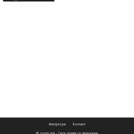
Импресум
Контакт
© zoom.mk - Сите права се задржани