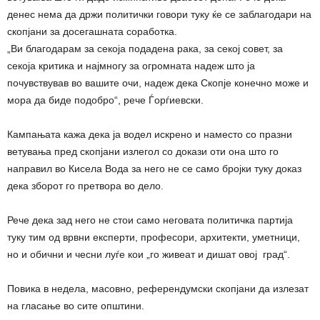
денес нема да држи политички говори туку ќе се заблагодари на
скопјани за досегашната соработка.
„Ви благодарам за секоја подадена рака, за секој совет, за
секоја критика и најмногу за огромната надеж што ја
почувствував во вашите очи, надеж дека Скопје конечно може и
мора да биде подобро“, рече Ѓорѓиевски.
Кампањата кажа дека ја водел искрено и наместо со празни
ветувања пред скопјани излегол со докази оти она што го
направил во Кисела Вода за него не се само бројки туку доказ
дека зборот го претвора во дело.
Рече дека зад него не стои само неговата политичка партија
туку тим од врвни експерти, професори, архитекти, уметници,
но и обични и чесни луѓе кои „го живеат и дишат овој град“.
Повика в недела, масовно, референдумски скопјани да излезат
на гласање во сите општини.