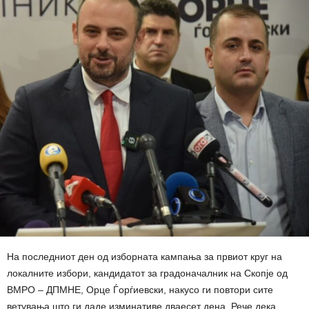
На последниот ден од изборната кампања за првиот круг на
локалните избори, кандидатот за градоначалник на Скопје од
ВМРО – ДПМНЕ, Орце Ѓорѓиевски, накусо ги повтори сите
ветувања што ги даде изминативе дваесет дена. Рече дека