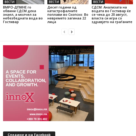
ВЕСТИ
ВЕСТИ
ВЕСТИ
ВМРО-ДПМНЕ го
Десет години од
СДСМ: Анализата на
обвини СДСМ дека
катастрофалните
водата во Гостивар ќе
знаел, а молчел за
поплави во Скопско: Во
се чека до 20 август,
небезбедната вода во
невремето загинаа 22
власта си игра со
Гостивар
лица
здравјето на граѓаните
Следине и на Facebook