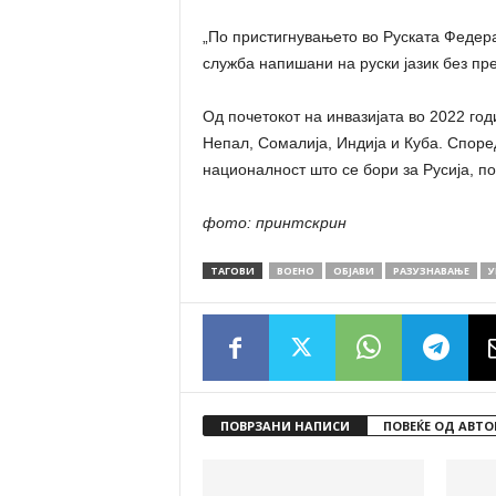
„По пристигнувањето во Руската Федера
служба напишани на руски јазик без пр
Од почетокот на инвазијата во 2022 год
Непал, Сомалија, Индија и Куба. Споре
националност што се бори за Русија, по
фото: принтскрин
ТАГОВИ
ВОЕНО
ОБЈАВИ
РАЗУЗНАВАЊЕ
У
ПОВРЗАНИ НАПИСИ
ПОВЕЌЕ ОД АВТО