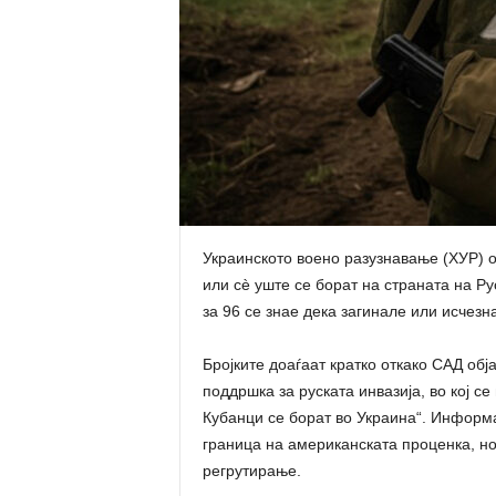
Украинското воено разузнавање (ХУР) о
или сè уште се борат на страната на Рус
за 96 се знае дека загинале или исчезна
Бројките доаѓаат кратко откако САД об
поддршка за руската инвазија, во кој се
Кубанци се борат во Украина“. Информа
граница на американската проценка, но
регрутирање.