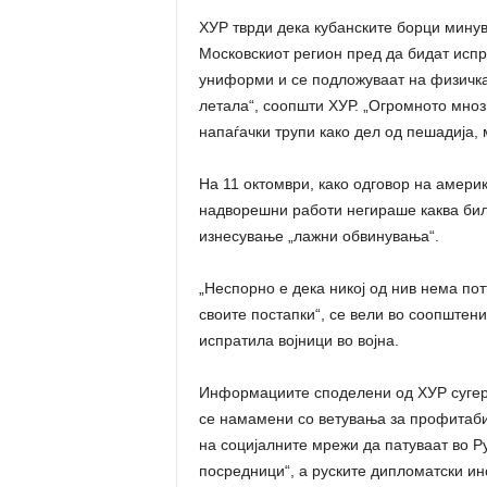
ХУР тврди дека кубанските борци минув
Московскиот регион пред да бидат испр
униформи и се подложуваат на физичка 
летала“, соопшти ХУР. „Огромното мноз
напаѓачки трупи како дел од пешадија,
На 11 октомври, како одговор на амери
надворешни работи негираше каква било
изнесување „лажни обвинувања“.
„Неспорно е дека никој од нив нема пот
своите постапки“, се вели во соопштен
испратила војници во војна.
Информациите споделени од ХУР сугери
се намамени со ветувања за профитаби
на социјалните мрежи да патуваат во Р
посредници“, а руските дипломатски ин