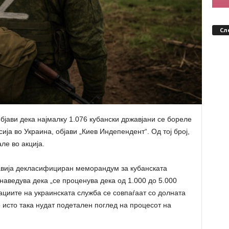
Сл
бјави дека најмалку 1.076 кубански државјани се бореле
ија во Украина, објави „Киев Индепендент“. Од тој број,
ле во акција.
јавија декласифициран меморандум за кубанската
 наведува дека „се проценува дека од 1.000 до 5.000
циите на украинската служба се совпаѓаат со долната
 исто така нудат подетален поглед на процесот на