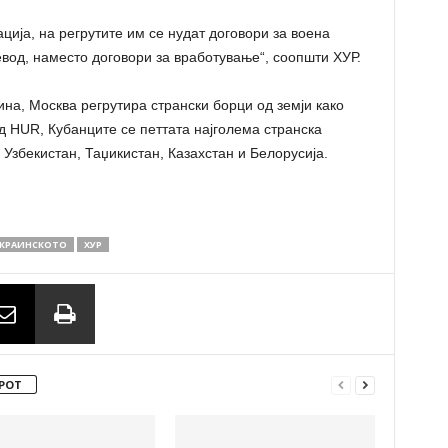
ција, на регрутите им се нудат договори за воена
евод, наместо договори за вработување“, соопшти ХУР.
ина, Москва регрутира странски борци од земји како
д HUR, Кубанците се петтата најголема странска
 Узбекистан, Таџикистан, Казахстан и Белорусија.
КРАИНСКОТО
ХУР
РОТ