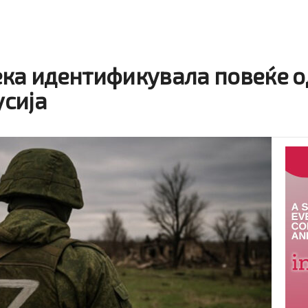
ека идентификувала повеќе о
усија