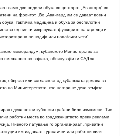
аат само две недели обука во центарот „Авангард“ во
атени на фронтот. „Во „Авангард им се даваат воени
обука, тактичка медицина и обука за беспилотни
инство од нив ги извршуваат функциите на стрелци и
 моторизирана пешадија или напаѓачки чети“.
канско меморандум, кубанското Министерство за
 вмешаност во војната, обвинувајќи ги САД за
тик, обврска или согласност од кубанската држава за
ието на Министерството, кое негираше дека земјата
раат дека некои кубански граѓани биле измамени. Тие
лни работни места во градежништвото преку реклами
усија. Нивното патување го организираат „приватни
ституции им издаваат туристички или работни визи.