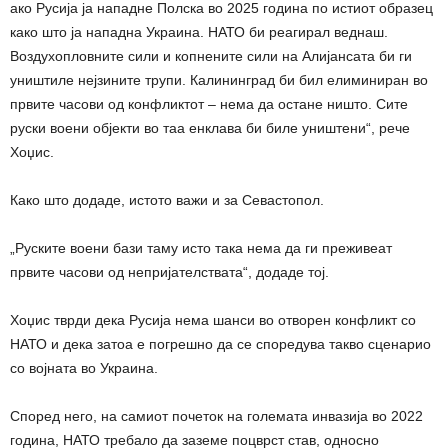
ако Русија ја нападне Полска во 2025 година по истиот образец
како што ја нападна Украина. НАТО би реагирал веднаш.
Воздухопловните сили и копнените сили на Алијансата би ги
уништиле нејзините трупи. Калининград би бил елиминиран во
првите часови од конфликтот – нема да остане ништо. Сите
руски воени објекти во таа енклава би биле уништени“, рече
Хоџис.
Како што додаде, истото важи и за Севастопол.
„Руските воени бази таму исто така нема да ги преживеат
првите часови од непријателствата“, додаде тој.
Хоџис тврди дека Русија нема шанси во отворен конфликт со
НАТО и дека затоа е погрешно да се споредува такво сценарио
со војната во Украина.
Според него, на самиот почеток на големата инвазија во 2022
година, НАТО требало да заземе поцврст став, односно