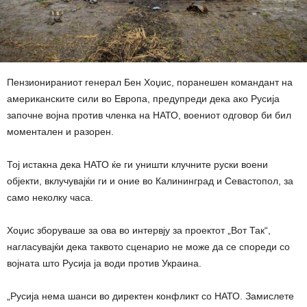
Пензионираниот генерал Бен Хоџис, поранешен командант на
американските сили во Европа, предупреди дека ако Русија
започне војна против членка на НАТО, воениот одговор би бил
моментален и разорен.
Тој истакна дека НАТО ќе ги уништи клучните руски воени
објекти, вклучувајќи ги и оние во Калининград и Севастопол, за
само неколку часа.
Хоџис зборуваше за ова во интервју за проектот „Вот Так“,
нагласувајќи дека таквото сценарио не може да се спореди со
војната што Русија ја води против Украина.
„Русија нема шанси во директен конфликт со НАТО. Замислете