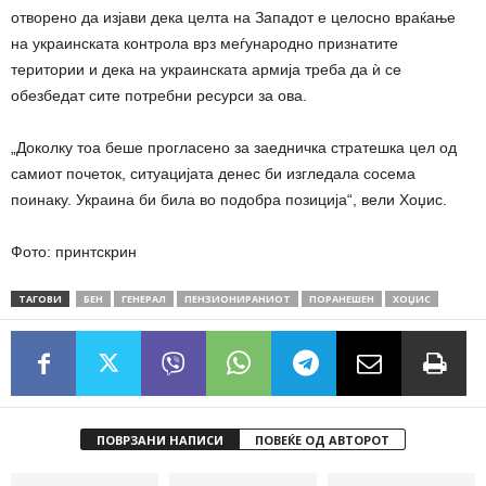
отворено да изјави дека целта на Западот е целосно враќање
на украинската контрола врз меѓународно признатите
територии и дека на украинската армија треба да ѝ се
обезбедат сите потребни ресурси за ова.
„Доколку тоа беше прогласено за заедничка стратешка цел од
самиот почеток, ситуацијата денес би изгледала сосема
поинаку. Украина би била во подобра позиција“, вели Хоџис.
Фото: принтскрин
ТАГОВИ
БЕН
ГЕНЕРАЛ
ПЕНЗИОНИРАНИОТ
ПОРАНЕШЕН
ХОЏИС
ПОВРЗАНИ НАПИСИ
ПОВЕЌЕ ОД АВТОРОТ