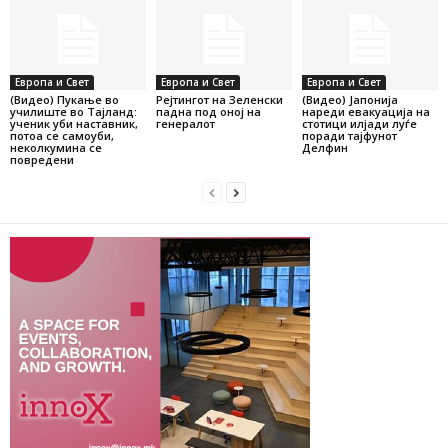
Европа и Свет
Европа и Свет
Европа и Свет
(Видео) Пукање во
Рејтингот на Зеленски
(Видео) Јапонија
училиште во Тајланд:
падна под оној на
нареди евакуација на
ученик уби наставник,
генералот
стотици илјади луѓе
потоа се самоуби,
поради тајфунот
неколкумина се
Делфин
повредени