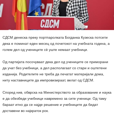
СДСМ денеска преку портпаролката Богданка Кузеска потсети
дека е поминат еден месец од почетокот на учебната година, а
голем дел од учениците сè уште немаат учебници.
Од партијата посочуваат дека дел од учениците се приморани
да учат без учебници, а дел располагаат со стари и оштетени
изданија. Родителите не треба да печатат материјали дома,
ниту наставниците да импровизираат, велат од СДСМ.
Според нив, обврска на Министерството за образование и наука
е да обезбеди учебници навремено за сите ученици. Од таму
бараат итно да се најде решение и учебниците да бидат
доставени во најкраток рок.