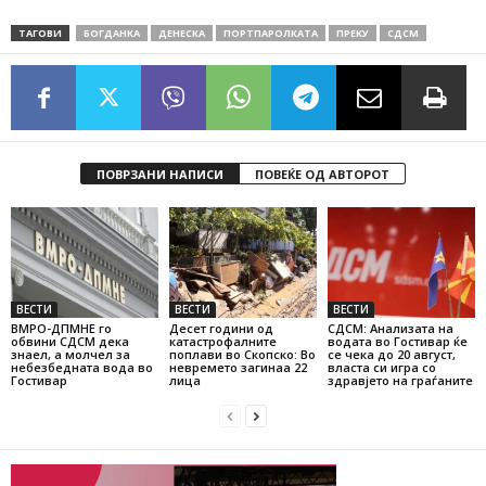
ТАГОВИ
БОГДАНКА
ДЕНЕСКА
ПОРТПАРОЛКАТА
ПРЕКУ
СДСМ
ПОВРЗАНИ НАПИСИ
ПОВЕЌЕ ОД АВТОРОТ
ВЕСТИ
ВЕСТИ
ВЕСТИ
ВМРО-ДПМНЕ го
Десет години од
СДСМ: Анализата на
обвини СДСМ дека
катастрофалните
водата во Гостивар ќе
знаел, а молчел за
поплави во Скопско: Во
се чека до 20 август,
небезбедната вода во
невремето загинаа 22
власта си игра со
Гостивар
лица
здравјето на граѓаните