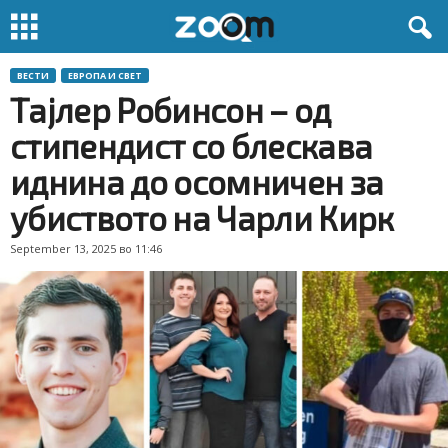
ВЕСТИ
ЕВРОПА И СВЕТ
Тајлер Робинсон – од
стипендист со блескава
иднина до осомничен за
убиството на Чарли Кирк
September 13, 2025 во 11:46