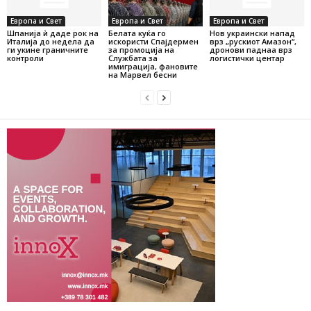
Европа и Свет
Европа и Свет
Европа и Свет
Шпанија ѝ даде рок на
Белата куќа го
Нов украински напад
Италија до недела да
искористи Спајдермен
врз „рускиот Амазон“,
ги укине граничните
за промоција на
дронови паднаа врз
контроли
Службата за
логистички центар
имиграција, фановите
на Марвел бесни