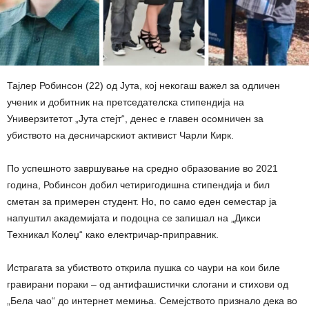
Тајлер Робинсон (22) од Јута, кој некогаш важел за одличен
ученик и добитник на претседателска стипендија на
Универзитетот „Јута стејт“, денес е главен осомничен за
убиството на десничарскиот активист Чарли Кирк.
По успешното завршување на средно образование во 2021
година, Робинсон добил четиригодишна стипендија и бил
сметан за примерен студент. Но, по само еден семестар ја
напуштил академијата и подоцна се запишал на „Дикси
Техникал Колеџ“ како електричар-приправник.
Истрагата за убиството открила пушка со чаури на кои биле
гравирани пораки – од антифашистички слогани и стихови од
„Бела чао“ до интернет мемиња. Семејството признало дека во