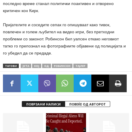
последно време станал политички поактивен и отворено
критичен кон Кирк.
Пријателите и соседите сепак го опишуваат како тивок,
повлечен и голем љубител на видео игри, без претходни
проблеми со законот. Робинсон бил уапсен откако неговиот
татко го препознал на фотографиите објавени од полицијата и
го убедил да се предаде.
ТАГОВИ
ЈУТА
КОЈ
ОД
РОБИНСОН
ТАЈЛЕР
ПОВРЗАНИ НАПИСИ
ПОВЕЌЕ ОД АВТОРОТ