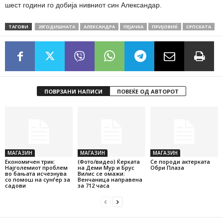
шест години го добија нивниот син Александар.
ТАГОВИ
29ГОДИШНАТА
АЛЕКСАНДРА
ПЕЈАЧКА
ПРИЈОВИЌ
СРПСКАТА
ПОВРЗАНИ НАПИСИ
ПОВЕЌЕ ОД АВТОРОТ
МАГАЗИН
МАГАЗИН
МАГАЗИН
Економичен трик:
(Фото/видео) Ќерката
Се породи актерката
Најголемиот проблем
на Деми Мур и Брус
Обри Плаза
во бањата исчезнува
Вилис се омажи:
со помош на сунѓер за
Венчаница направена
садови
за 712 часа