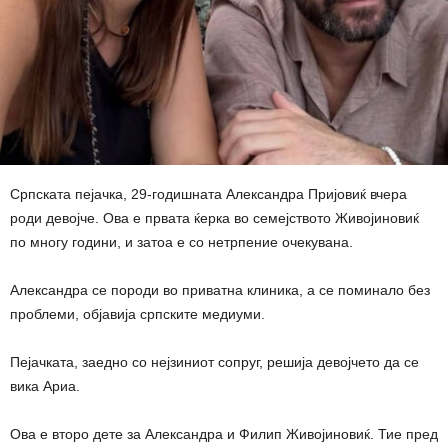
Српската пејачка, 29-годишната Александра Пријовиќ вчера
роди девојче. Ова е првата ќерка во семејството Живојиновиќ
по многу години, и затоа е со нетрпение очекувана.
Александра се породи во приватна клиника, а се поминало без
проблеми, објавија српските медиуми.
Пејачката, заедно со нејзиниот сопруг, решија девојчето да се
вика Ариа.
Ова е второ дете за Александра и Филип Живојиновиќ. Тие пред