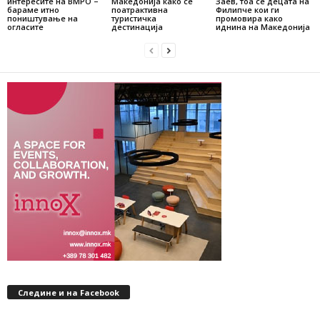
интересите на ВМРО –
Македонија како сè
Заев, тоа се децата на
бараме итно
поатрактивна
Филипче кои ги
поништување на
туристичка
промoвира како
огласите
дестинација
иднина на Македонија
Следине и на Facebook