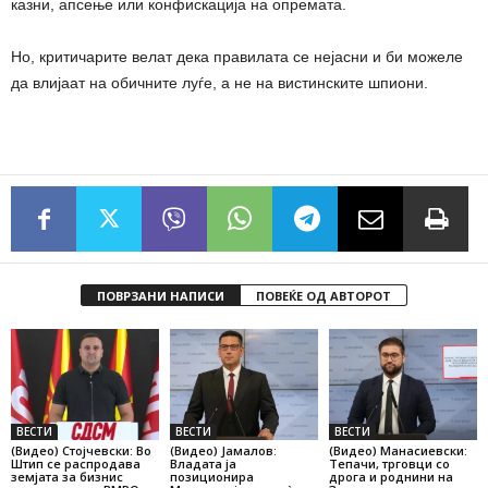
казни, апсење или конфискација на опремата.
Но, критичарите велат дека правилата се нејасни и би можеле
да влијаат на обичните луѓе, а не на вистинските шпиони.
ПОВРЗАНИ НАПИСИ
ПОВЕЌЕ ОД АВТОРОТ
ВЕСТИ
ВЕСТИ
ВЕСТИ
(Видео) Стојчевски: Во
(Видео) Јамалов:
(Видео) Манасиевски:
Штип се распродава
Владата ја
Тепачи, трговци со
земјата за бизнис
позиционира
дрога и роднини на