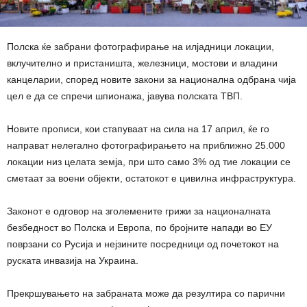
Полска ќе забрани фотографирање на илјадници локации,
вклучително и пристаништа, железници, мостови и владини
канцеларии, според новите закони за национална одбрана чија
цел е да се спречи шпионажа, јавува полската ТВП.
Новите прописи, кои стапуваат на сила на 17 април, ќе го
направат нелегално фотографирањето на приближно 25.000
локации низ целата земја, при што само 3% од тие локации се
сметаат за воени објекти, остатокот е цивилна инфраструктура.
Законот е одговор на зголемените грижи за националната
безбедност во Полска и Европа, по бројните напади во ЕУ
поврзани со Русија и нејзините посредници од почетокот на
руската инвазија на Украина.
Прекршувањето на забраната може да резултира со парични