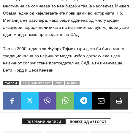
многумина се сомневаа во неа бидејќи таа ја наследува Мишел
Обама, една од најелегантните први дами во историјата. Но,
Меланија не разочара, иако беше одбиена од многу модни
дизајнери поради политиката на нејзиниот сопруг, кој доби уште
еден мандат како претседател на САД.
Таа во 2000 година за Њујорк Тајмс откри дека би била многу
традиционална во нејзиниот моден избор доколку еден ден
нејзиниот сопруг стане претседател на САД, а ги именуваше
Бети Форд и Џеки Кенеди.
ТАГОВИ
ЗА
ЗАМЕРУВААТ
ЛУЃЕ
МНОГУ
ПОВРЗАНИ НАПИСИ
ПОВЕЌЕ ОД АВТОРОТ