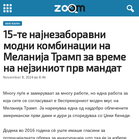
МАГАЗИН
15-те најнезаборавни
модни комбинации на
Меланија Трамп за време
на нејзиниот прв мандат
November 8, 2024 во 8:46
Многу луѓе и замеруваат за многу работи, но една работа за
која сите се согласуваат е беспрекорниот моден вкус на
Меланија Трамп. Ја нарекуваа една од најдобро облечените
американски први дами и дури ја споредуваа со Џеки Кенеди.
Додека во 2016 година сè уште имаше гласини за
потенцијалната облека за инаугурација што таа ќе ја избере,