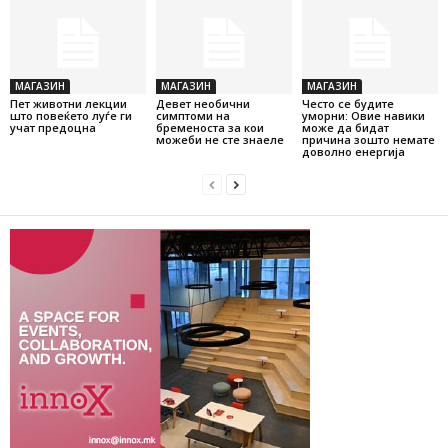
МАГАЗИН
МАГАЗИН
МАГАЗИН
Пет животни лекции
Девет необични
Често се будите
што повеќето луѓе ги
симптоми на
уморни: Овие навики
учат предоцна
бременоста за кои
може да бидат
можеби не сте знаеле
причина зошто немате
доволно енергија