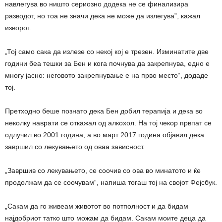
навлегува во ништо сериозно додека не се финализира
разводот, но тоа не значи дека не може да излегува”, кажал
изворот.
„Тој само сака да излезе со некој кој е трезен. Изминатите две
години беа тешки за Бен и кога почнува да закрепнува, едно е
многу јасно: неговото закрепнување е на прво место“, додаде
тој.
Претходно беше познато дека Бен добил терапија и дека во
неколку наврати се откажал од алкохол. На тој чекор првпат се
одлучил во 2001 година, а во март 2017 година објавил дека
завршил со лекувањето од оваа зависност.
„Завршив со лекувањето, се соочив со ова во минатото и ќе
продолжам да се соочувам“, напиша тогаш тој на својот Фејсбук.
„Сакам да го живеам животот во потполност и да бидам
најдобриот татко што можам да бидам. Сакам моите деца да