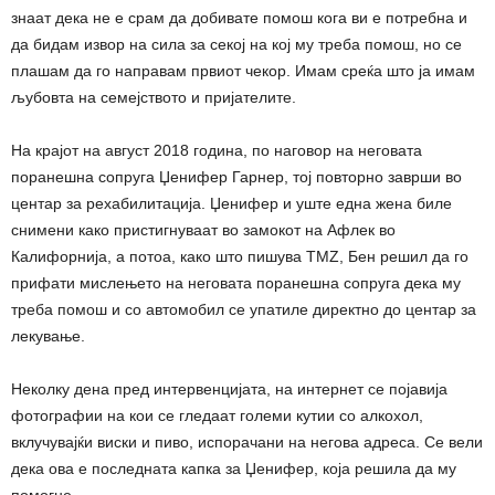
знаат дека не е срам да добивате помош кога ви е потребна и
да бидам извор на сила за секој на кој му треба помош, но се
плашам да го направам првиот чекор. Имам среќа што ја имам
љубовта на семејството и пријателите.
На крајот на август 2018 година, по наговор на неговата
поранешна сопруга Џенифер Гарнер, тој повторно заврши во
центар за рехабилитација. Џенифер и уште една жена биле
снимени како пристигнуваат во замокот на Афлек во
Калифорнија, а потоа, како што пишува TMZ, Бен решил да го
прифати мислењето на неговата поранешна сопруга дека му
треба помош и со автомобил се упатиле директно до центар за
лекување.
Неколку дена пред интервенцијата, на интернет се појавија
фотографии на кои се гледаат големи кутии со алкохол,
вклучувајќи виски и пиво, испорачани на негова адреса. Се вели
дека ова е последната капка за Џенифер, која решила да му