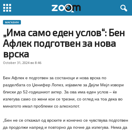
МАГАЗИН
„Има само еден услов“: Бен
Афлек подготвен за нова
врска
October 31, 2024 во 8:46
Бен Афлек е подготвен за состаноци и нова врска по
разделбата со Џенифер Лопез, изјавиле за Дејли Мејл извори
блиски до 52-годишниот актер. За ова има еден услов – ќе
излегува само со жени кои се трезни, со оглед на тоа дека во
минатото имал проблеми со алкохолот.
„Бен не се откажал од врските и конечно се чувствува подготвен
да продолжи напред и повторно да почне да излегува. Нема да