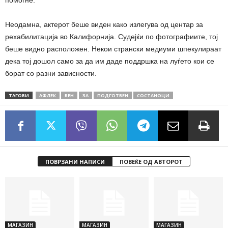
помогне.
Неодамна, актерот беше виден како излегува од центар за
рехабилитација во Калифорнија. Судејќи по фотографиите, тој
беше видно расположен. Некои странски медиуми шпекулираат
дека тој дошол само за да им даде поддршка на луѓето кои се
борат со разни зависности.
ТАГОВИ
АФЛЕК
БЕН
ЗА
ПОДГОТВЕН
СОСТАНОЦИ
ПОВРЗАНИ НАПИСИ
ПОВЕЌЕ ОД АВТОРОТ
МАГАЗИН
МАГАЗИН
МАГАЗИН