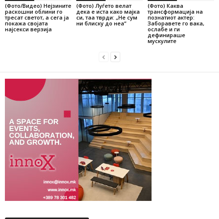
(Фото/Видео) Нејзините
(Фото) Луѓето велат
(Фото) Каква
раскошни облини го
дека е иста како мајка
трансформација на
тресат светот, а сега ја
си, таа тврди: „Не сум
познатиот актер:
покажа својата
ни блиску до неа“
Заборавете го вака,
најсекси верзија
ослабе и ги
дефинираше
мускулите