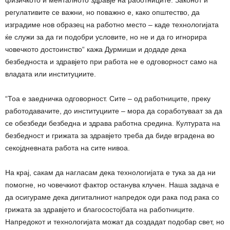
физичкото и менталното здравје на работниците. Законот и
регулативите се важни, но поважно е, како општество, да
изградиме нов образец на работно место – каде технологијата
ќе служи за да ги подобри условите, но не и да го игнорира
човечкото достоинство“ кажа Дурмиши и додаде дека
безбедноста и здравјето при работа не е одговорност само на
владата или институциите.
“Тоа е заедничка одговорност. Сите – од работниците, преку
работодавачите, до институциите – мора да соработуваат за да
се обезбеди безбедна и здрава работна средина. Културата на
безбедност и грижата за здравјето треба да биде вградена во
секојдневната работа на сите нивоа.
На крај, сакам да нагласам дека технологијата е тука за да ни
помогне, но човечкиот фактор останува клучен. Наша задача е
да осигураме дека дигиталниот напредок оди рака под рака со
грижата за здравјето и благосостојбата на работниците.
Напредокот и технологијата можат да создадат подобар свет, но