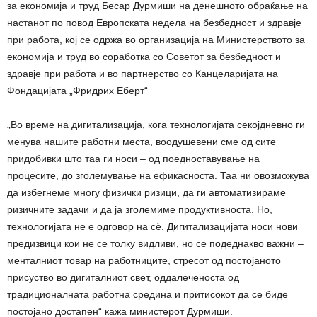
за економија и труд Бесар Дурмиши на денешното обраќање на
настанот по повод Европската недела на безбедност и здравје
при работа, кој се одржа во организација на Министерството за
економија и труд во соработка со Советот за безбедност и
здравје при работа и во партнерство со Канцеларијата на
Фондацијата „Фридрих Еберт“
„Во време на дигитализација, кога технологијата секојдневно ги
менува нашите работни места, воодушевени сме од сите
придобивки што таа ги носи – од поедноставување на
процесите, до зголемување на ефикасноста. Таа ни овозможува
да избегнеме многу физички ризици, да ги автоматизираме
ризичните задачи и да ја зголемиме продуктивноста. Но,
технологијата не е одговор на сè. Дигитализацијата носи нови
предизвици кои не се толку видливи, но се подеднакво важни –
менталниот товар на работниците, стресот од постојаното
присуство во дигиталниот свет, оддалеченоста од
традиционалната работна средина и притисокот да се биде
постојано достапен“ кажа министерот Дурмиши.