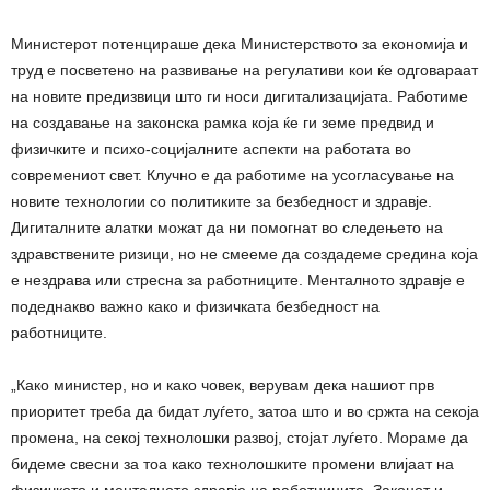
Министерот потенцираше дека Министерството за економија и
труд е посветено на развивање на регулативи кои ќе одговараат
на новите предизвици што ги носи дигитализацијата. Работиме
на создавање на законска рамка која ќе ги земе предвид и
физичките и психо-социјалните аспекти на работата во
современиот свет. Клучно е да работиме на усогласување на
новите технологии со политиките за безбедност и здравје.
Дигиталните алатки можат да ни помогнат во следењето на
здравствените ризици, но не смееме да создадеме средина која
е нездрава или стресна за работниците. Менталното здравје е
подеднакво важно како и физичката безбедност на
работниците.
„Како министер, но и како човек, верувам дека нашиот прв
приоритет треба да бидат луѓето, затоа што и во сржта на секоја
промена, на секој технолошки развој, стојат луѓето. Мораме да
бидеме свесни за тоа како технолошките промени влијаат на