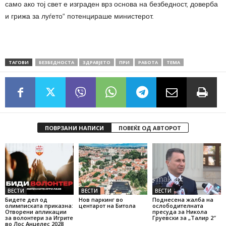
само ако тој свет е изграден врз основа на безбедност, доверба
и грижа за луѓето“ потенцираше министерот.
ТАГОВИ
БЕЗБЕДНОСТА
ЗДРАВЈЕТО
ПРИ
РАБОТА
ТЕМА
ПОВРЗАНИ НАПИСИ
ПОВЕЌЕ ОД АВТОРОТ
ВЕСТИ
ВЕСТИ
ВЕСТИ
Бидете дел од
Нов паркинг во
Поднесена жалба на
олимписката приказна:
центарот на Битола
ослободителната
Отворени апликации
пресуда за Никола
за волонтери за Игрите
Груевски за „Талир 2″
во Лос Анџелес 2028