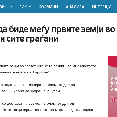
ЗИН
ГИК
KОЛУМНИ
AНАЛИЗА
ИНТЕРВЈУ
а биде меѓу првите земји во 
и сите граѓани
вите земји во светот што ќе го вакцинира мнозинството
пишува лондонски „Гардијан“.
а недела, а се планира поголемиот дел од
 вакцинирана до крајот на јануари.
“ се достават на време, поголемиот дел од
, ќе се вакцинираат во текот на март следната година.