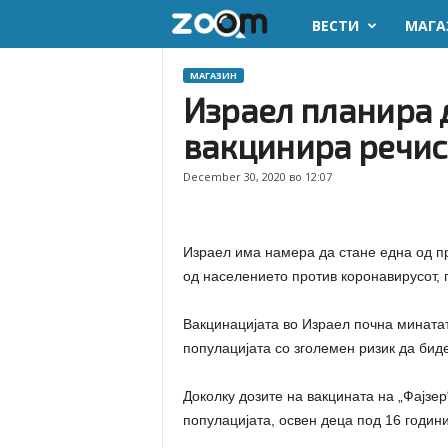
ВЕСТИ
МАГА
z
o
МАГАЗИН
Израел планира д
o
вакцинира речис
m
December 30, 2020 во 12:07
.
m
Израел има намера да стане една од пр
од населението против коронавирусот, 
k
Вакцинацијата во Израел почна минатат
популацијата со зголемен ризик да биде
Доколку дозите на вакцината на „Фајзер
популацијата, освен деца под 16 години