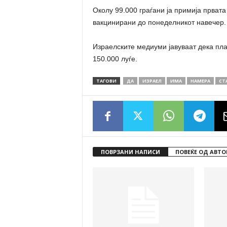
Околу 99.000 граѓани ја примија првата
вакцинирани до понеделникот навечер.
Израелските медиуми јавуваат дека пла
150.000 луѓе.
ТАГОВИ
ДА
ИЗРАЕЛ
ИМА
НАМЕРА
СТ
ПОВРЗАНИ НАПИСИ
ПОВЕЌЕ ОД АВТО