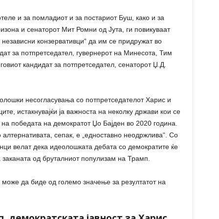
теле и за помладиот и за постариот Буш, како и за
зона и сенаторот Мит Ромни од Јута, ги повикуваат
 независни конзервативци“ да им се придружат во
дат за потпретседател, гувернерот на Минесота, Тим
говиот кандидат за потпретседател, сенаторот Џ.Д.
еолошки несогласувања со потпретседателот Харис и
те, истакнувајќи ја важноста на неколку држави кои се
 на победата на демократот Џо Бајден во 2020 година.
то алтернативата, сепак, е „едноставно неодржлива“. Со
нци велат дека идеолошката дебата со демократите ќе
на заканата од бруталниот популизам на Трамп.
и може да биде од големо значење за резултатот на
п, демократската јавност за Харис