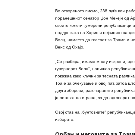
Во отвореното писмо, 238 луѓе кои рабо
поранешниот сенатор Џон Мекејн од Ари
своите колеги „умерени републиканци и
поддршката на Харис и нејзиниот канди
Волц, наместо да гласаат за Трамп и не
Венс од Охајо.
„Се разбира, имаме многу искрени, ид
гувернерот Волц“, напишаа републиканци
покажаа како клучни за тесната разлика
Тоа е за очекување и овој пат, затоа ш
други зборови, разочараните република
ја остават по страна, за да одговорат 
Овој став на „бунтовните“ републиканц
изборите.
Орбан и неговите за Трам