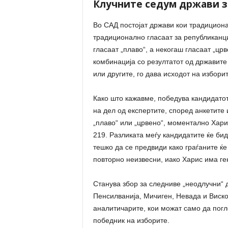
Клучните седум држави з
Во САД постојат држави кои традициона
традиционално гласаат за републиканци
гласаат „плаво“, а некогаш гласаат „црв
комбинација со резултатот од државите
или другите, го дава исходот на изборит
Како што кажавме, победува кандидатот
на дел од експертите, според анкетите 
„плаво“ или „црвено“, моментално Хари
219. Разликата меѓу кандидатите ќе бид
тешко да се предвиди како граѓаните ќе
повторно неизвесни, иако Харис има г
Станува збор за следниве „неодлучни“ 
Пенсилванија, Мичиген, Невада и Виско
аналитичарите, кои можат само да погл
победник на изборите.