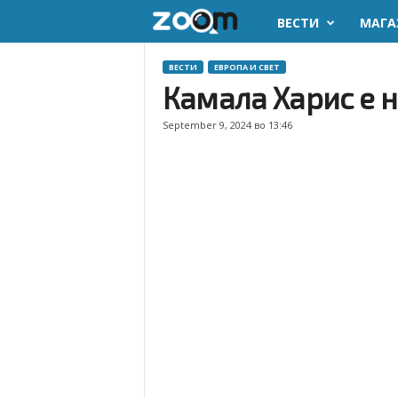
ВЕСТИ
МАГА
z
o
ВЕСТИ
ЕВРОПА И СВЕТ
Камала Харис е 
o
September 9, 2024 во 13:46
m
.
m
k