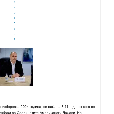
 изборната 2024 година, се паѓа на 5.11 – денот кога се
избори во Соединетите Американски Држави. На