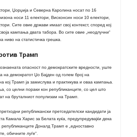
тори, Џорџија и Северна Каролина носат по 16
ризона носи 11 електори, Висконсин носи 10 електори,
ктори. Сите овие држави имаат свој контекст, според кој
воја кампања двата табора. Во сите овие „неодлучни“
на ниво на статистичка грешка.
ротив Трамп
ознаената опасност по демократските вредности, уште
 на демократот Џо Бајден од голем број на
а кој Трамп ја замислува и практикува и оваа кампања.
а, со целни пораки кон републиканците, со цел што
ат на бруталниот популизам на Трамп.
претходни републикански претседателски кандидати ја
а Камала Харис за Белата куќа, предупредувајќи дека
за републиканците Доналд Трамп е „едноставно
те, обичните луѓе“.