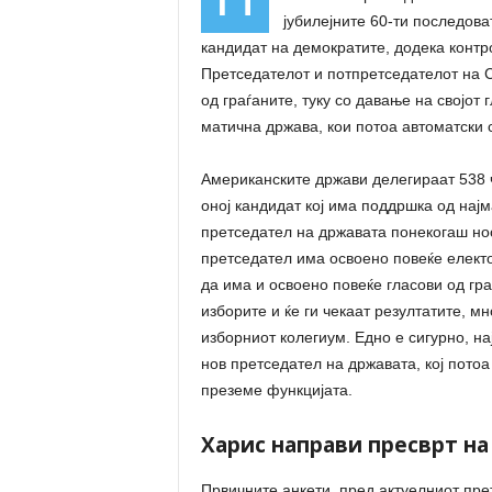
јубилејните 60-ти последов
кандидат на демократите, додека контр
Претседателот и потпретседателот на 
од граѓаните, туку со давање на својот 
матична држава, кои потоа автоматски с
Американските држави делегираат 538 ч
оној кандидат кој има поддршка од нај
претседател на државата понекогаш нос
претседател има освоено повеќе електо
да има и освоено повеќе гласови од гра
изборите и ќе ги чекаат резултатите, мн
изборниот колегиум. Едно е сигурно, на
нов претседател на државата, кој потоа 
преземе функцијата.
Харис направи пресврт на
Првичните анкети, пред актуелниот пре