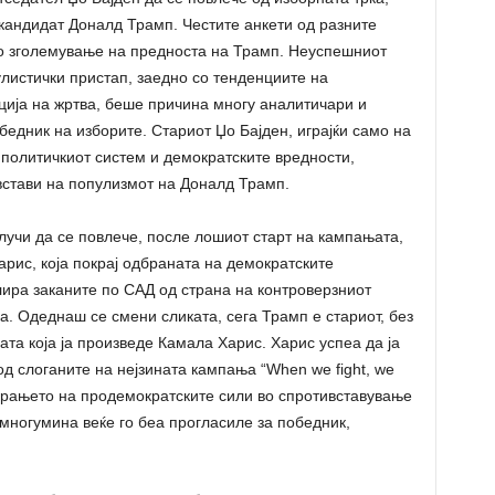
кандидат Доналд Трамп. Честите анкети од разните
но зголемување на предноста на Трамп. Неуспешниот
улистички пристап, заедно со тенденциите на
иција на жртва, беше причина многу аналитичари и
бедник на изборите. Стариот Џо Бајден, играјќи само на
 политичкиот систем и демократските вредности,
встави на популизмот на Доналд Трамп.
длучи да се повлече, после лошиот старт на кампањата,
арис, која покрај одбраната на демократските
улира заканите по САД од страна на контроверзниот
а. Одеднаш се смени сликата, сега Трамп е стариот, без
ата која ја произведе Камала Харис. Харис успеа да ја
од слоганите на нејзината кампања “When we fight, we
рањето на продемократските сили во спротивставување
многумина веќе го беа прогласиле за победник,