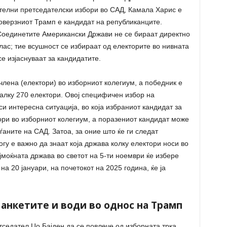
ателни претседателски избори во САД, Камала Харис е
оверзниот Трамп е кандидат на републиканците.
Соединетите Американски Држави не се бираат директно
глас; тие всушност се избираат од електорите во нивната
е изјаснуваат за кандидатите.
лена (електори) во изборниот колегиум, а победник е
малку 270 електори. Овој специфичен избор на
и интересна ситуација, во која избраниот кандидат за
ри во изборниот колегиум, а поразениот кандидат може
ѓаните на САД. Затоа, за оние што ќе ги следат
огу е важно да знаат која држава колку електори носи во
јмоќната држава во светот на 5-ти ноември ќе избере
на 20 јануари, на почетокот на 2025 година, ќе ја
 анкетите и води во однос на Трамп
тседател Џо Бајден да се повлече од изборната трка,