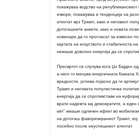
покажуваа водство на републиканскиот 
извори, покажуваа и тенденција на јас
атентат врз Трамп, како и неговиот поп
дотогашните анкети, како и новата поз
новинари да го прогласат за извесен по
картата на искуството и стабилноста на
немаше доволно енергија да се спроти
Пресвртот се случува кога Џо Бајден о
а него го менува енергичната Камала Х
вредности, успева појасно да ги артик
Трамп и неговата популистичка политик
енергија да се спротивстави на еуфориј
врати надежта кај демократите, а еден 
win” имаше одличен ефект во мобилизи
на дотогаш фаворизираниот Трамп, кој 
посебно после неуспешниот атентат.