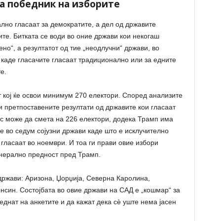
а победник на изборите
лно гласаат за демократите, а дел од државите
те. Битката се води во оние држави кои некогаш
ено“, а резултатот од тие „неодлучни“ држави, во
 каде гласачите гласаат традиционално или за едните
е.
 кој ќе освои минимум 270 електори. Според анализите
и претпоставените резултати од државите кои гласаат
с може да смета на 226 електори, додека Трамп има
е во седум сојузни држави каде што е исклучително
 гласаат во ноември. И тоа ги прави овие избори
енерално предност пред Трамп.
држави: Аризона, Џорџија, Северна Каролина,
нсин. Состојбата во овие држави на САД е „кошмар“ за
еднат на анкетите и да кажат дека сѐ уште нема јасен