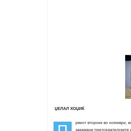
ЏЕЛАЛ ХОЏИЌ
рвиот вторник во ноември, во
П
закажани претседателските 