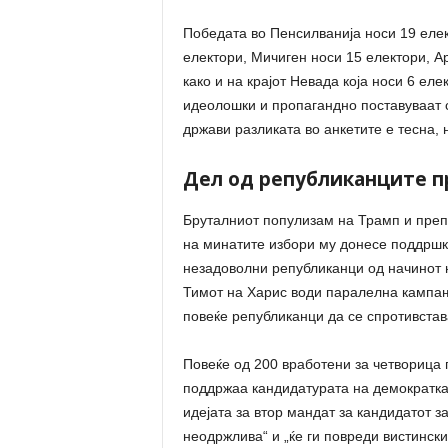
Победата во Пенсилванија носи 19 елек
електори, Мичиген носи 15 електори, А
како и на крајот Невада која носи 6 еле
идеолошки и пропагандно поставуваат с
држави разликата во анкетите е тесна, 
Дел од републиканците п
Бруталниот популизам на Трамп и преп
на минатите избори му донесе поддршка
незадоволни републиканци од начинот н
Тимот на Харис води паралелна кампањ
повеќе републиканци да се спротивстав
Повеќе од 200 вработени за четворица 
поддржаа кандидатурата на демократкат
идејата за втор мандат за кандидатот 
неодржлива“ и „ќе ги повреди вистински