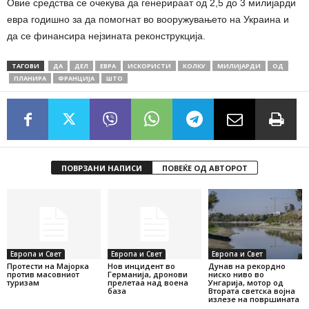
Овие средства се очекува да генерираат од 2,5 до 3 милијарди
евра годишно за да помогнат во вооружувањето на Украина и
да се финансира нејзината реконструкција.
ТАГОВИ
ДА
ДЕЛ
ЕВРА
ИСКОРИСТИ
КОЛКУ
МИЛИЈАРДИ
ОД
ПЛАНИРА
ФРАНЦИЈА
ШТО
ПОВРЗАНИ НАПИСИ
ПОВЕЌЕ ОД АВТОРОТ
Европа и Свет
Европа и Свет
Европа и Свет
Протести на Мајорка
Нов инцидент во
Дунав на рекордно
против масовниот
Германија, дронови
ниско ниво во
туризам
прелетаа над воена
Унгарија, мотор од
база
Втората светска војна
излезе на површината