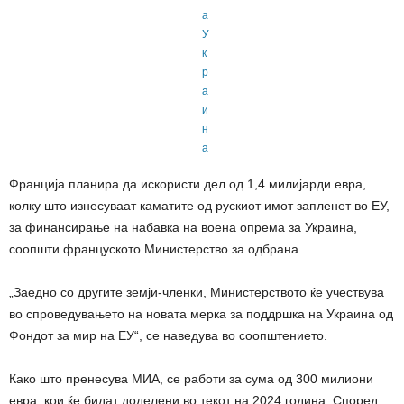
Франција планира да искористи дел од 1,4 милијарди евра,
колку што изнесуваат каматите од рускиот имот запленет во ЕУ,
за финансирање на набавка на воена опрема за Украина,
соопшти француското Министерство за одбрана.
„Заедно со другите земји-членки, Министерството ќе учествува
во спроведувањето на новата мерка за поддршка на Украина од
Фондот за мир на ЕУ“, се наведува во соопштението.
Како што пренесува МИА, се работи за сума од 300 милиони
евра, кои ќе бидат доделени во текот на 2024 година. Според