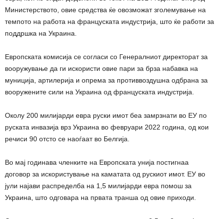
Министерството, овие средства ќе овозможат зголемување на
темпото на работа на француската индустрија, што ќе работи за
поддршка на Украина.
Европската комисија се согласи со Генералниот директорат за
вооружување да ги искористи овие пари за брза набавка на
муниција, артилерија и опрема за противвоздушна одбрана за
вооружените сили на Украина од француската индустрија.
Околу 200 милијарди евра руски имот беа замрзнати во ЕУ по
руската инвазија врз Украина во февруари 2022 година, од кои
речиси 90 отсто се наоѓаат во Белгија.
Во мај годинава членките на Европската унија постигнаа
договор за искористување на каматата од рускиот имот. ЕУ во
јули најави распределба на 1,5 милијарди евра помош за
Украина, што одговара на првата транша од овие приходи.