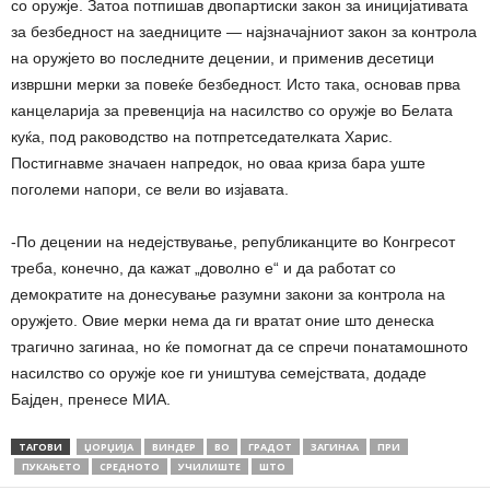
со оружје. Затоа потпишав двопартиски закон за иницијативата
за безбедност на заедниците — најзначајниот закон за контрола
на оружјето во последните децении, и применив десетици
извршни мерки за повеќе безбедност. Исто така, основав прва
канцеларија за превенција на насилство со оружје во Белата
куќа, под раководство на потпретседателката Харис.
Постигнавме значаен напредок, но оваа криза бара уште
поголеми напори, се вели во изјавата.
-По децении на недејствување, републиканците во Конгресот
треба, конечно, да кажат „доволно е“ и да работат со
демократите на донесување разумни закони за контрола на
оружјето. Овие мерки нема да ги вратат оние што денеска
трагично загинаа, но ќе помогнат да се спречи понатамошното
насилство со оружје кое ги уништува семејствата, додаде
Бајден, пренесе МИА.
ТАГОВИ
ЏОРЏИЈА
ВИНДЕР
ВО
ГРАДОТ
ЗАГИНАА
ПРИ
ПУКАЊЕТО
СРЕДНОТО
УЧИЛИШТЕ
ШТО