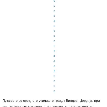
Пукањето во средното училиште градот Виндер, Џорџија, при
што загинаа четири лица, претставува „уште едно ужасно