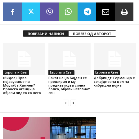
ПОВРЗАНИ НАПИСИ
ПОВЕЌЕ ОД АВТОРОТ
Европа и Свет
Европа и Свет
Европа и Свет
(Видео) Прво
Ракот на Џо Бајден се
Добриндт: Германија е
појавување на
проширил и му
секојдневна цел на
Моџтаба Хамнеи?
предизвикува силна
хибридна војна
Иранска агенција
болка, објави неговиот
објави видео со него
син