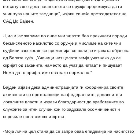
потсетување дека насилството со оружје продолжува да ги
уништува нашите заедници“, изјави синоќа претседателот на
САД Џо Бајден.
-Џил и јас жалиме по оние чии животи беа прекинати поради
бесмисленото насилство со оружје и мислиме на сите чии
судбини засекогаш се променија, се вели во изјавата објавена
од Белата куќа. „Ученици низ целата земја учат како да се
скријат од заканите, наместо да учат да читаат и пишуваат.
Нема да го прифатиме ова како нормално.“
Бајден изјави дека администрацијата ги координира своите
активности со претставници на федералните, државните и
локалните власти и изрази благодарност до вработените во
службите за итни случаи кои го задржале осомничениот и
спречиле понатамошни жртви.
-Моја лична цел стана да се запре оваа епидемија на насилство