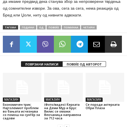
да имаме предвид дека станува збор за непроверени тврдења
од сомнителни извори. За ова, сега за сега, нема реакција од
Бред или Џоли, ниту од нивните адвокати.
ТАГОВИ
ГОДИНИ
ОД
ПОВЕЌЕ
ПОМИНАА
ЧЕТИРИ
ПОВРЗАНИ НАПИСИ
ПОВЕЌЕ ОД АВТОРОТ
МАГАЗИН
МАГАЗИН
МАГАЗИН
Економичен трик:
(Фото/видео) Ќерката
Се породи актерката
Најголемиот проблем
на Деми Мур и Брус
Обри Плаза
во бањата исчезнува
Вилис се омажи:
со помош на сунѓер за
Венчаница направена
садови
за 712 часа