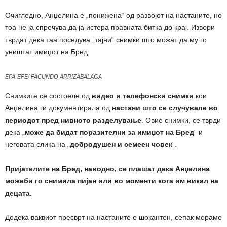
Очигледно, Анџелина е „понижена“ од развојот на настаните, но
тоа не ја спречува да ја истера правната битка до крај. Извори
тврдат дека таа поседува „тајни“ снимки што можат да му го
уништат имиџот на Бред.
EPA-EFE/ FACUNDO ARRIZABALAGA
Снимките се состоеле од
видео и телефонски снимки
кои
Анџелина ги документирала од
настани што се случувале во
периодот пред нивното разделување
. Овие снимки, се тврди
дека „
може да бидат поразителни за имиџот на Бред
“ и
неговата слика на „
добродушен и семеен човек
“.
Пријателите на Бред, наводно, се плашат дека Анџелина
можеби го снимила пијан или во моменти кога им викал на
децата.
Додека ваквиот пресврт на настаните е шокантен, сепак мораме