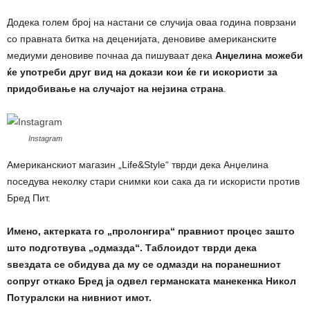
Додека голем број на настани се случија оваа година поврзани
со правната битка на деценијата, деновиве американските
медиуми деновиве почнаа да пишуваат дека
Анџелина можеби
ќе употреби друг вид на докази кои ќе ги искористи за
придобивање на случајот на нејзина страна
.
Instagram
Американскиот магазин „Life&Style“ тврди дека Анџелина
поседува неколку стари снимки кои сака да ги искористи против
Бред Пит.
Имено, актерката го „пролонгира“ правниот процес зашто
што подготвува „одмазда“. Таблоидот тврди дека
ѕвездата се обидува да му се одмазди на поранешниот
сопруг откако Бред ја одвел германската манекенка Никол
Потуралски на нивниот имот.