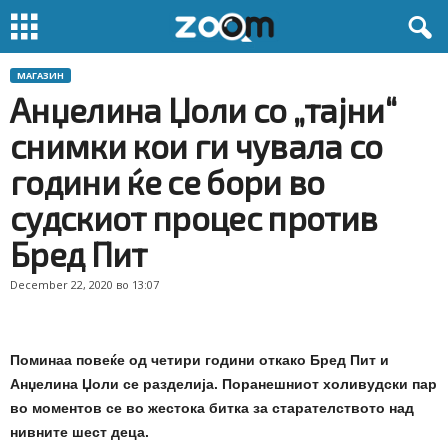
МАГАЗИН
Анџелина Џоли со „тајни“
снимки кои ги чувала со
години ќе се бори во
судскиот процес против
Бред Пит
December 22, 2020 во 13:07
Поминаа повеќе од четири години откако Бред Пит и
Анџелина Џоли се разделија. Поранешниот холивудски пар
во моментов се во жестока битка за старателството над
нивните шест деца.